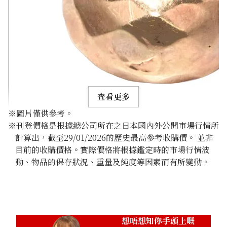
查看更多
※圖片僅供參考。
※刊登價格是根據總公司所在之日本國內外公開市場行情所
計算出，截至29/01/2026的歷史最高參考收購價。 並非
目前的收購價格。實際價格將根據鑑定時的市場行情波
動、物品的保存狀況、重量及純度等因素而有所變動。
10K gold (K10) unengraved ring
2.9g
參考回收價
HKD 1,737.55
想唔想知你手頭上嘅