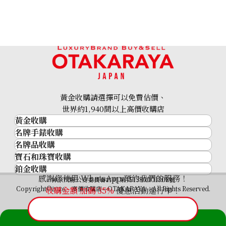
10k gold (K10) necklace
1.4g
黃金收購請選擇可以免費估價、
參考回收價
世界約1,940間以上高價收購店
HKD 836.41
黃金收購
名牌手錶收購
黃金･金條
名牌品收購
名牌手錶收購
金條
寶石和珠寶收購
名牌品收購
勞力士 (Rolex)
金幣及銀幣
鉑金收購
寶石和珠寶
HERMES
Patek Philippe
過去十年黃金價格
感謝您使用 WhatsApp 預約我們的服務！
鉑金
神奈川縣公安委員會許可 第451380001308號
鑽石
LOUIS VUITTON
Audemars Piguet
金飾
Copyright©2026 高價收購店—OTAKARAYA All Rights Reserved.
收購金額 加碼
35%
優惠活動進行中！
祖母綠
CHANEL
Vacheron Constantin
金戒指
藍寶石
卡地亞（Cartier）
A. Lange & Söhne
金頸鍊
紅寶石
CELINE
Breguet