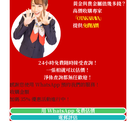
黃金與貴金屬值幾多錢？
高價收購專家
「OTAKARAYA」
提供
免費估價
24小時免費隨時接受查詢！
一張相就可以估價！
淨係查詢都無任歡迎！
感謝您使用 WhatsApp 預約我們的服務！
收購金額
加碼
35
% 優惠活動進行中！
用 WhatsApp 免費估價
電郵評估