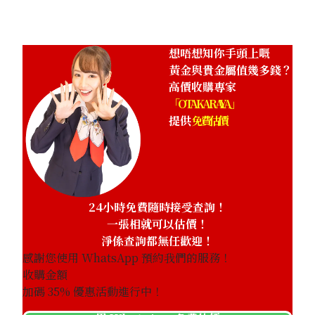
想唔想知你手頭上嘅
黃金與貴金屬值幾多錢？
高價收購專家
「OTAKARAYA」
提供
免費估價
24小時免費隨時接受查詢！
一張相就可以估價！
淨係查詢都無任歡迎！
感謝您使用 WhatsApp 預約我們的服務！
收購金額
加碼
35
% 優惠活動進行中！