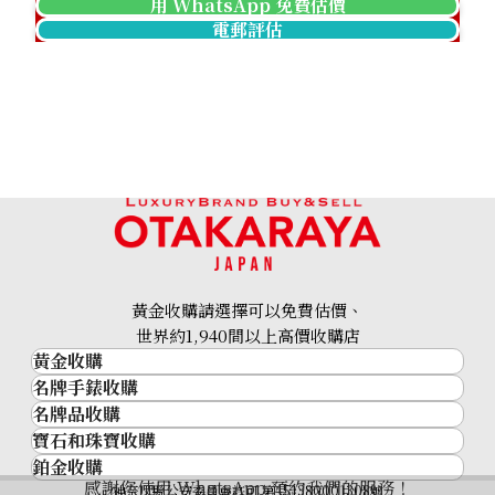
用 WhatsApp 免費估價
電郵評估
黃金收購請選擇可以免費估價、
世界約1,940間以上高價收購店
黃金收購
名牌手錶收購
黃金･金條
名牌品收購
名牌手錶收購
金條
寶石和珠寶收購
名牌品收購
勞力士 (Rolex)
金幣及銀幣
鉑金收購
寶石和珠寶
HERMES
Patek Philippe
過去十年黃金價格
感謝您使用 WhatsApp 預約我們的服務！
鉑金
神奈川縣公安委員會許可 第451380001308號