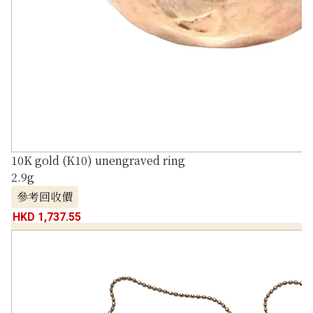
10K gold (K10) unengraved ring
2.9g
參考回收價
HKD 1,737.55