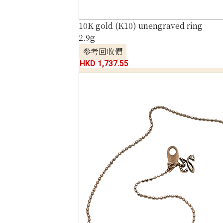
10K gold (K10) unengraved ring
2.9g
參考回收價
HKD 1,737.55