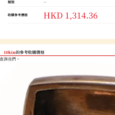
類別
ー
HKD 1,314.36
收購參考價格
10kin
的參考收購價格
查詢我們。