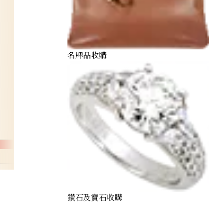
名牌品收購
10kin
鑽石及寶石收購