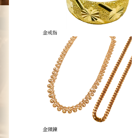
金戒指
金頸鍊