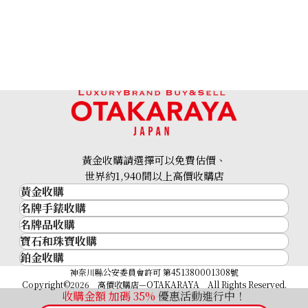
黃金收購請選擇可以免費估價、
世界約1,940間以上高價收購店
黃金收購
名牌手錶收購
黃金･金條
名牌品收購
名牌手錶收購
金條
寶石和珠寶收購
名牌品收購
勞力士 (Rolex)
金幣及銀幣
鉑金收購
寶石和珠寶
HERMES
Patek Philippe
過去十年黃金價格
鉑金
神奈川縣公安委員會許可 第451380001308號
鑽石
LOUIS VUITTON
Audemars Piguet
金飾
Copyright©2026 高價收購店—OTAKARAYA All Rights Reserved.
祖母綠
CHANEL
Vacheron Constantin
收購金額 加碼
35%
優惠活動進行中！
金戒指