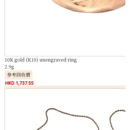
10K gold (K10) unengraved ring
2.9g
參考回收價
HKD 1,737.55