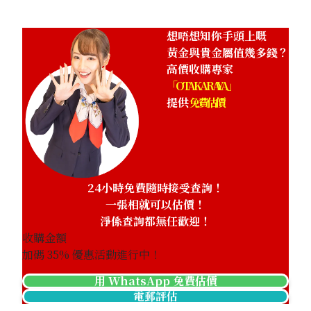
想唔想知你手頭上嘅
黃金與貴金屬值幾多錢？
高價收購專家
「OTAKARAYA」
提供
免費估價
24小時免費隨時接受查詢！
一張相就可以估價！
淨係查詢都無任歡迎！
收購金額
加碼
35
% 優惠活動進行中！
用 WhatsApp 免費估價
電郵評估