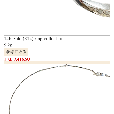
14K gold (K14) ring collection
9.2g
參考回收價
HKD 7,416.58