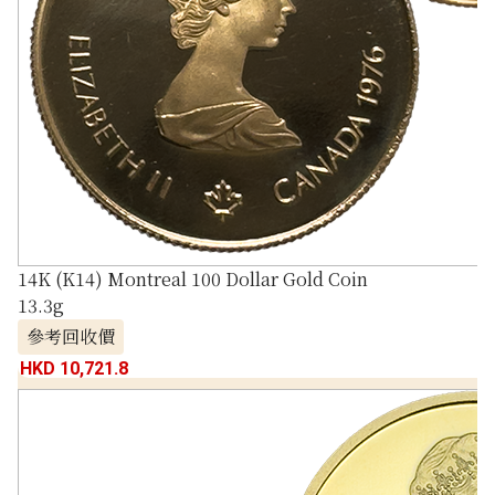
14K (K14) Montreal 100 Dollar Gold Coin
13.3g
參考回收價
HKD 10,721.8