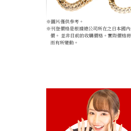
※圖片僅供參考。
※刊登價格是根據總公司所在之日本國內外公
價。 並非目前的收購價格。實際價格
而有所變動。
18K gold (K18) Kihei necklace
356.8g
參考回收價
HKD 371,443.07