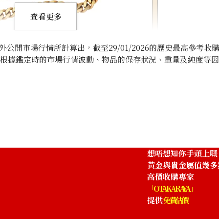
查看更多
開市場行情所計算出，截至29/01/2026的歷史最高參考收
將根據鑑定時的市場行情波動、物品的保存狀況、重量及純度等
18K gold (K18)
269.9g
參考回收價
HKD 280,976.7
想唔想知你手頭上嘅
黃金與貴金屬值幾多
高價收購專家
「OTAKARAYA」
提供
免費估價