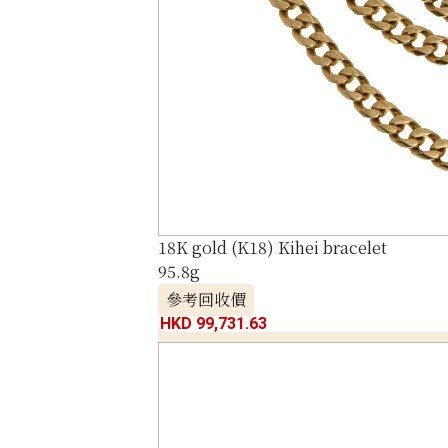
18K gold (K18) Kihei bracelet
95.8g
參考回收價
HKD 99,731.63