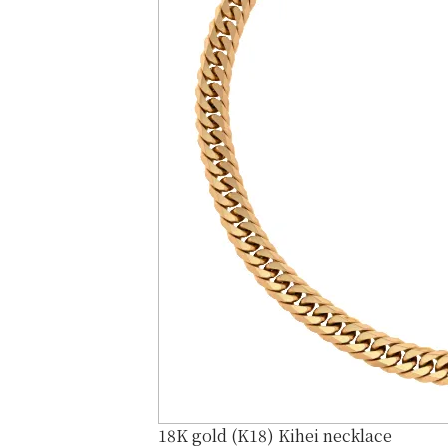
18K gold (K18) Kihei necklace