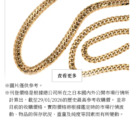
查看更多
※圖片僅供參考。
※刊登價格是根據總公司所在之日本國內外公開市場行情所
計算出，截至29/01/2026的歷史最高參考收購價。 並非
目前的收購價格。實際價格將根據鑑定時的市場行情波
動、物品的保存狀況、重量及純度等因素而有所變動。
18K gold (K18) Kihei necklace
356.8g
參考回收價