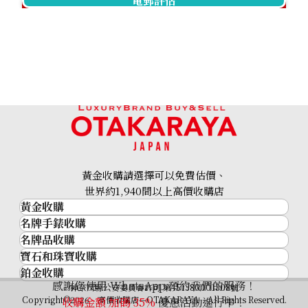
電郵評估
18K gold (K18) Kihei necklace
201.2g
黃金收購請選擇可以免費估價、
參考回收價
世界約1,940間以上高價收購店
HKD 209,457.25
黃金收購
名牌手錶收購
黃金･金條
名牌品收購
名牌手錶收購
金條
寶石和珠寶收購
名牌品收購
勞力士 (Rolex)
金幣及銀幣
鉑金收購
寶石和珠寶
HERMES
Patek Philippe
過去十年黃金價格
感謝您使用 WhatsApp 預約我們的服務！
鉑金
神奈川縣公安委員會許可 第451380001308號
鑽石
LOUIS VUITTON
Audemars Piguet
金飾
Copyright©2026 高價收購店—OTAKARAYA All Rights Reserved.
收購金額 加碼
35%
優惠活動進行中！