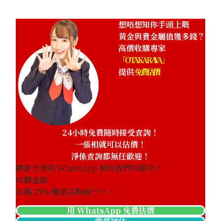
HKD 371,443.07
想唔想知你手頭上嘅
黃金與貴金屬值幾多錢？
高價收購專家
「OTAKARAYA」
提供
免費估價
24小時免費隨時接受查詢！
一張相就可以估價！
淨係查詢都無任歡迎！
感謝您使用 WhatsApp 預約我們的服務！
收購金額
加碼
35
% 優惠活動進行中！
用 WhatsApp 免費估價