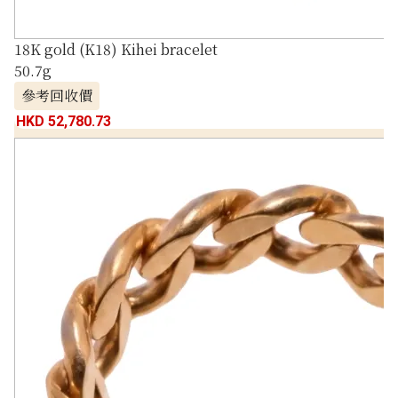
18K gold (K18) Kihei bracelet
50.7g
參考回收價
HKD 52,780.73