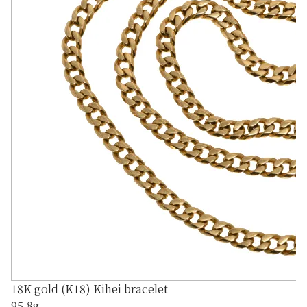
18K gold (K18) Kihei bracelet
95.8g