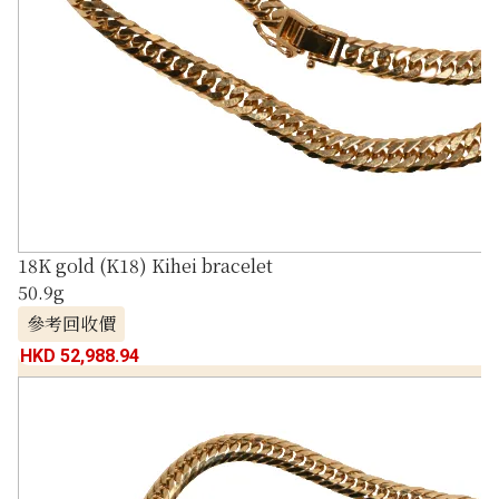
18K gold (K18) Kihei bracelet
50.9g
參考回收價
HKD 52,988.94