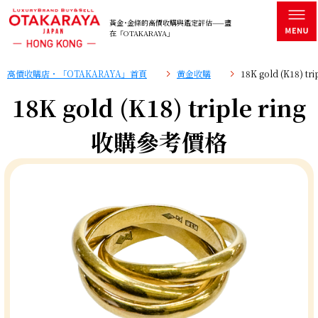
黃金･金條的高價收購與鑑定評估——盡
在「OTAKARAYA」
高價收購店・「OTAKARAYA」首頁
黄金收購
18K gold (K18) 
18K gold (K18) triple ring
收購參考價格