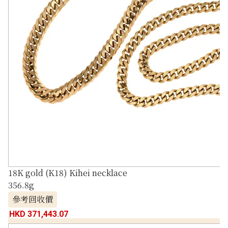
18K gold (K18) Kihei necklace
356.8g
參考回收價
HKD 371,443.07