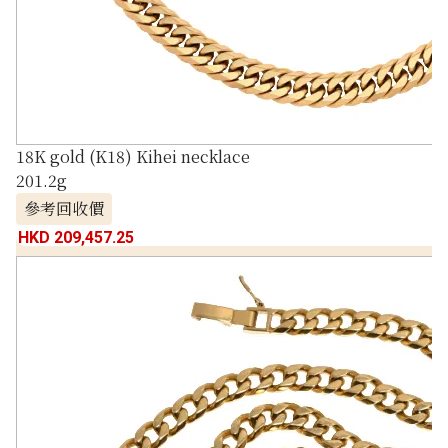
18K gold (K18) Kihei necklace
201.2g
參考回收價
HKD 209,457.25