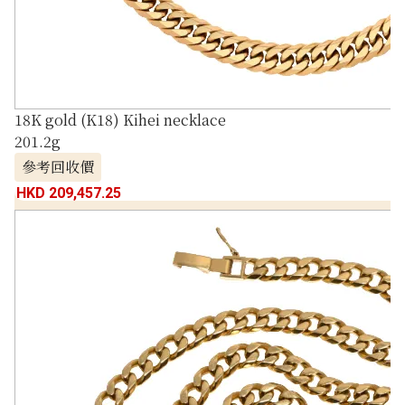
18K gold (K18) Kihei necklace
201.2g
參考回收價
HKD 209,457.25