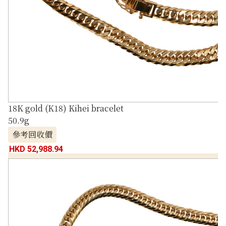
18K gold (K18) Kihei bracelet
50.9g
參考回收價
HKD 52,988.94