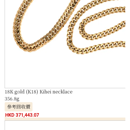
18K gold (K18) Kihei necklace
356.8g
參考回收價
HKD 371,443.07