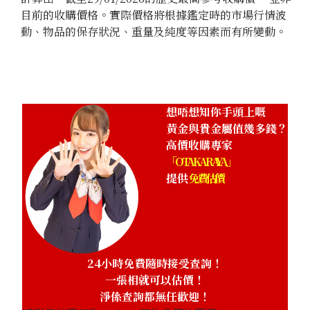
目前的收購價格。實際價格將根據鑑定時的市場行情波
動、物品的保存狀況、重量及純度等因素而有所變動。
想唔想知你手頭上嘅
黃金與貴金屬值幾多錢？
高價收購專家
「OTAKARAYA」
提供
免費估價
24小時免費隨時接受查詢！
一張相就可以估價！
淨係查詢都無任歡迎！