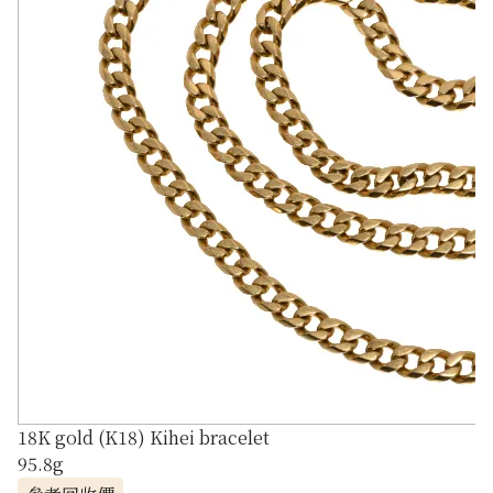
18K gold (K18) Kihei bracelet
95.8g