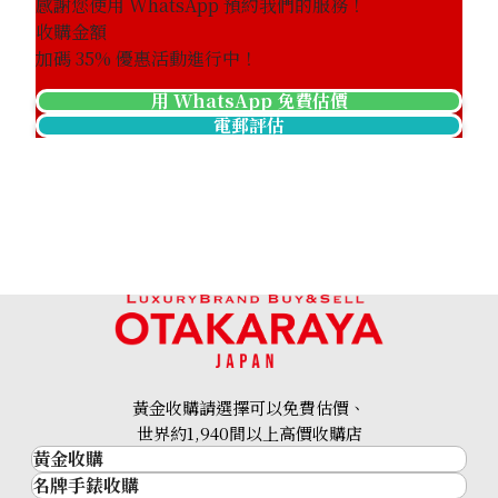
感謝您使用 WhatsApp 預約我們的服務！
收購金額
加碼
35
% 優惠活動進行中！
用 WhatsApp 免費估價
電郵評估
黃金收購請選擇可以免費估價、
世界約1,940間以上高價收購店
黃金收購
名牌手錶收購
黃金･金條