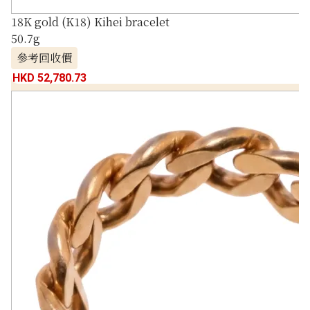
18K gold (K18) Kihei bracelet
50.7g
參考回收價
HKD 52,780.73