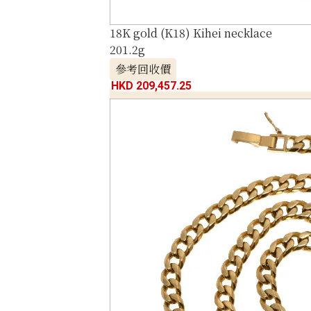
18K gold (K18) Kihei necklace
201.2g
參考回收價
HKD 209,457.25