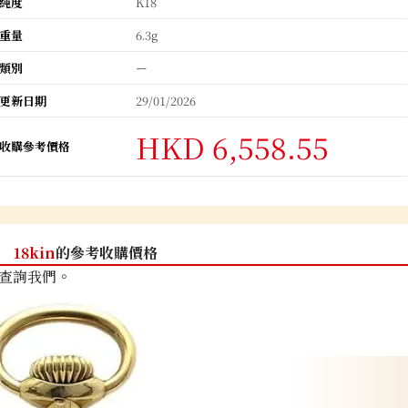
純度
K18
重量
6.3g
類別
ー
更新日期
29/01/2026
HKD 6,558.55
收購參考價格
18kin
的參考收購價格
查詢我們。