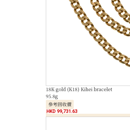
18K gold (K18) Kihei bracelet
95.8g
參考回收價
HKD 99,731.63