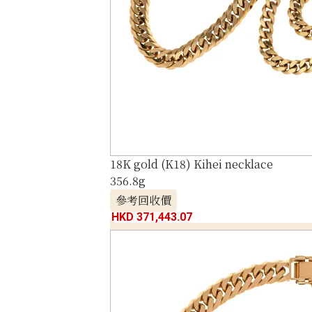
18K gold (K18) Kihei necklace
356.8g
參考回收價
HKD 371,443.07