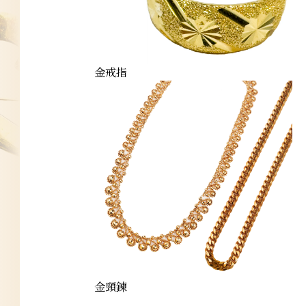
金戒指
金頸鍊