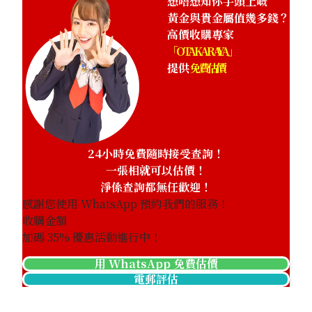
想唔想知你手頭上嘅
黃金與貴金屬值幾多錢？
高價收購專家
「OTAKARAYA」
提供
免費估價
24小時免費隨時接受查詢！
一張相就可以估價！
淨係查詢都無任歡迎！
感謝您使用 WhatsApp 預約我們的服務！
收購金額
加碼
35
% 優惠活動進行中！
用 WhatsApp 免費估價
電郵評估