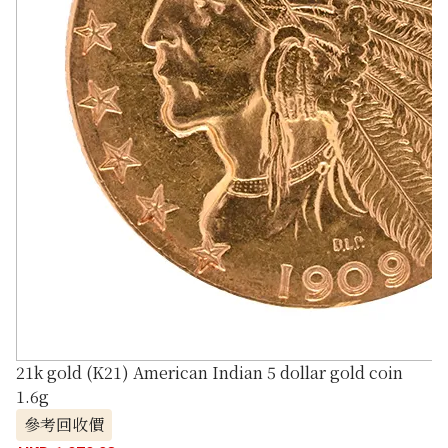
21k gold (K21) American Indian 5 dollar gold coin
1.6g
參考回收價