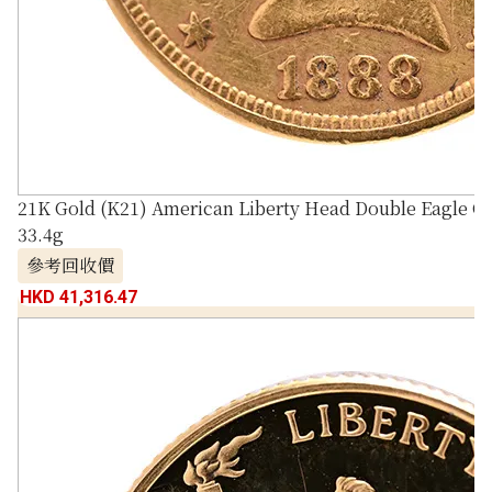
21K Gold (K21) American Liberty Head Double Eagle G
33.4g
參考回收價
HKD 41,316.47