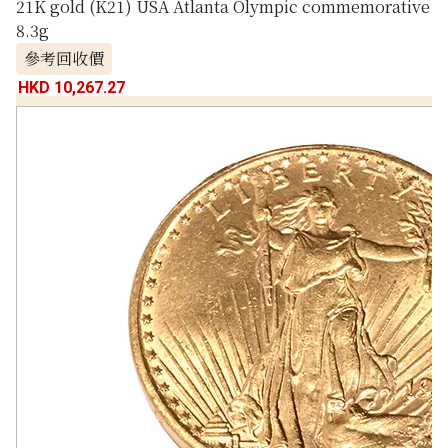
21K gold (K21) USA Atlanta Olympic commemorative c
8.3g
參考回收價
HKD 10,267.27