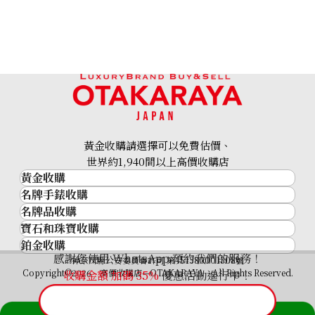
黃金收購請選擇可以免費估價、
世界約1,940間以上高價收購店
黃金收購
名牌手錶收購
黃金･金條
名牌品收購
名牌手錶收購
金條
寶石和珠寶收購
名牌品收購
勞力士 (Rolex)
金幣及銀幣
鉑金收購
寶石和珠寶
HERMES
Patek Philippe
過去十年黃金價格
感謝您使用 WhatsApp 預約我們的服務！
鉑金
神奈川縣公安委員會許可 第451380001308號
鑽石
LOUIS VUITTON
Audemars Piguet
金飾
Copyright©2026 高價收購店—OTAKARAYA All Rights Reserved.
收購金額 加碼
35%
優惠活動進行中！
祖母綠
CHANEL
Vacheron Constantin
金戒指
藍寶石
卡地亞（Cartier）
A. Lange & Söhne
金頸鍊