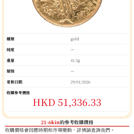
種類
gold
純度
ー
重量
41.5g
類別
ー
更新日期
29/01/2026
收購參考價格
HKD 51,336.33
21-6kin
的參考收購價格
收購價格會因應時期和市場變動，詳情請查詢我們。