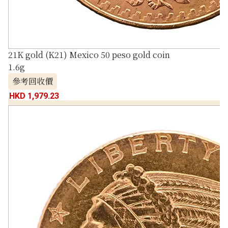
21K gold (K21) Mexico 50 peso gold coin
1.6g
參考回收價
HKD 1,979.23