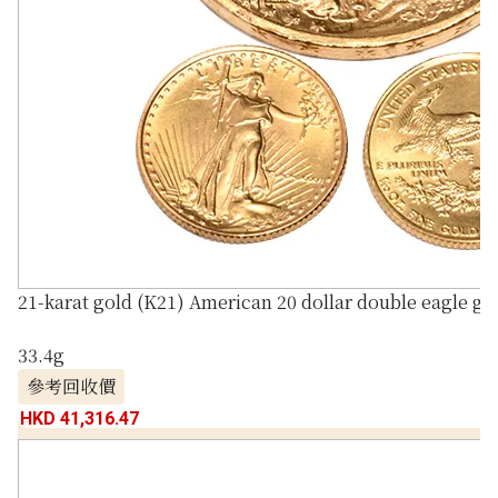
21-karat gold (K21) American 20 dollar double eagle go
33.4g
參考回收價
HKD 41,316.47