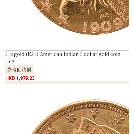
21k gold (K21) American Indian 5 dollar gold coin
1.6g
參考回收價
HKD 1,979.23