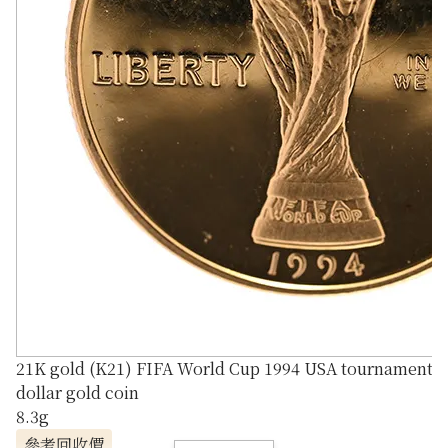
21K gold (K21) FIFA World Cup 1994 USA tournament
dollar gold coin
8.3g
參考回收價