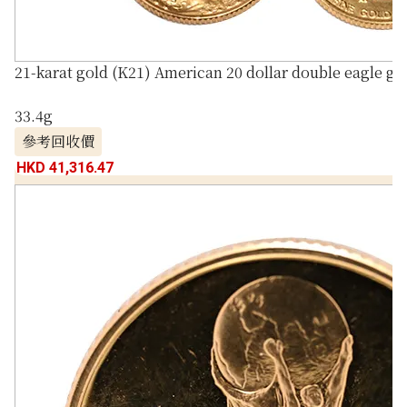
21-karat gold (K21) American 20 dollar double eagle go
33.4g
參考回收價
HKD 41,316.47