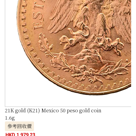
21K gold (K21) Mexico 50 peso gold coin
1.6g
參考回收價
HKD 1,979.23