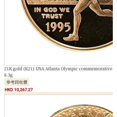
21K gold (K21) USA Atlanta Olympic commemorative c
8.3g
參考回收價
HKD 10,267.27