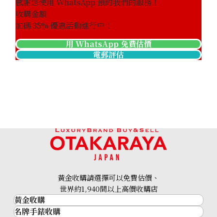
感謝您使用 WhatsApp 預約我們的服務！
收購金額
加碼
35
% 優惠活動進行中！
用 WhatsApp 免費估價
電郵評估
黃金收購請選擇可以免費估價、
世界約1,940間以上高價收購店
黃金收購
名牌手錶收購
黃金･金條