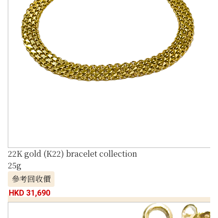
22K gold (K22) bracelet collection
25g
參考回收價
HKD 31,690