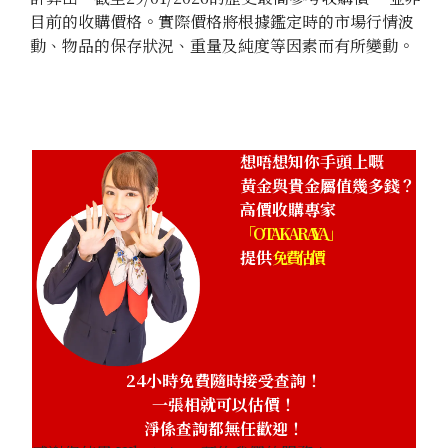
目前的收購價格。實際價格將根據鑑定時的市場行情波
動、物品的保存狀況、重量及純度等因素而有所變動。
想唔想知你手頭上嘅
黃金與貴金屬值幾多錢？
高價收購專家
「OTAKARAYA」
提供
免費估價
24小時免費隨時接受查詢！
一張相就可以估價！
淨係查詢都無任歡迎！