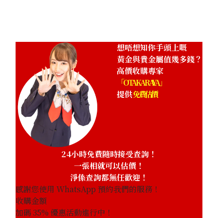
1.6g
參考回收價
HKD 2,028.16
想唔想知你手頭上嘅
黃金與貴金屬值幾多錢？
高價收購專家
「OTAKARAYA」
提供
免費估價
24小時免費隨時接受查詢！
一張相就可以估價！
淨係查詢都無任歡迎！
感謝您使用 WhatsApp 預約我們的服務！
收購金額
加碼
35
% 優惠活動進行中！