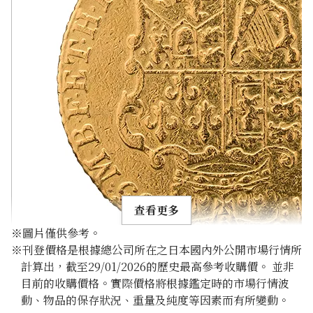
查看更多
※圖片僅供參考。
※刊登價格是根據總公司所在之日本國內外公開市場行情所
計算出，截至29/01/2026的歷史最高參考收購價。 並非
目前的收購價格。實際價格將根據鑑定時的市場行情波
動、物品的保存狀況、重量及純度等因素而有所變動。
22K Gold (K22) George III Guinea Gold Coin