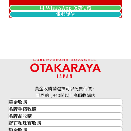
用 WhatsApp 免費估價
電郵評估
22K gold (K22) Canada Calgary Olympic gold coin
1.6g
黃金收購請選擇可以免費估價、
參考回收價
世界約1,940間以上高價收購店
HKD 2,028.16
黃金收購
名牌手錶收購
黃金･金條
名牌品收購
名牌手錶收購
金條
寶石和珠寶收購
名牌品收購
勞力士 (Rolex)
金幣及銀幣
鉑金收購
寶石和珠寶
HERMES