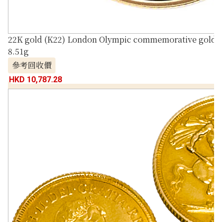
22K gold (K22) London Olympic commemorative gold co
8.51g
參考回收價
HKD 10,787.28