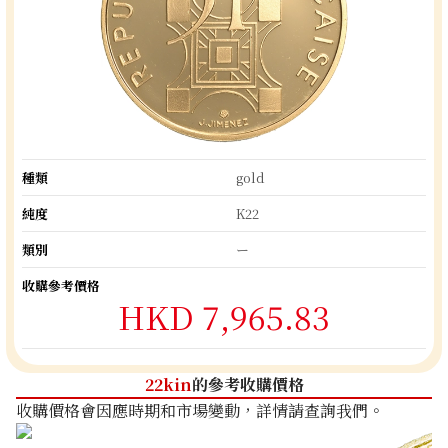
種類
gold
純度
K22
類別
ー
收購參考價格
HKD 7,965.83
22kin
的參考收購價格
收購價格會因應時期和市場變動，詳情請查詢我們。