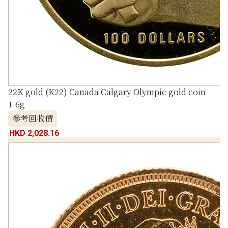
22K gold (K22) Canada Calgary Olympic gold coin
1.6g
參考回收價
HKD 2,028.16