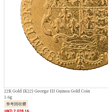
22K Gold (K22) George III Guinea Gold Coin
1.6g
參考回收價
HKD 2,028.16