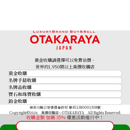
24k gold (K24) gold wire
30.5g
黃金收購請選擇可以免費估價、
世界約1,950間以上高價收購店
參考回收價
黃金收購
HKD 42,053.1
名牌手錶收購
黃金･金條
名牌品收購
名牌手錶收購
金條
寶石和珠寶收購
名牌品收購
勞力士 (Rolex)
金幣及銀幣
鉑金收購
寶石和珠寶
HERMES
Patek Philippe
過去十年黃金價格
鉑金
神奈川縣公安委員會許可 第451380001308號
鑽石
LOUIS VUITTON
Audemars Piguet
金飾
Copyright©2026 高價收購店—OTAKARAYA All Rights Reserved.
祖母綠
CHANEL
Vacheron Constantin
收購金額 加碼
35%
優惠活動進行中！
金戒指
藍寶石
卡地亞（Cartier）
A. Lange & Söhne
金頸鍊