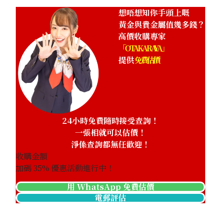
想唔想知你手頭上嘅
黃金與貴金屬值幾多錢？
高價收購專家
「OTAKARAYA」
提供
免費估價
24小時免費隨時接受查詢！
一張相就可以估價！
淨係查詢都無任歡迎！
收購金額
加碼
35
% 優惠活動進行中！
用 WhatsApp 免費估價
電郵評估