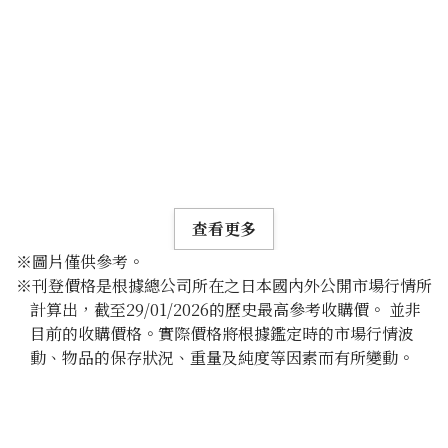
查看更多
※圖片僅供參考。
※刊登價格是根據總公司所在之日本國內外公開市場行情所
計算出，截至29/01/2026的歷史最高參考收購價。 並非
目前的收購價格。實際價格將根據鑑定時的市場行情波
動、物品的保存狀況、重量及純度等因素而有所變動。
24K gold (K24) sake set
349.6g
參考回收價
HKD 482,024.98