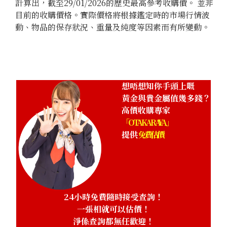
計算出，截至29/01/2026的歷史最高參考收購價。 並非
目前的收購價格。實際價格將根據鑑定時的市場行情波
動、物品的保存狀況、重量及純度等因素而有所變動。
24K gold (K24) sake set
349.6g
參考回收價
HKD 482,024.98
想唔想知你手頭上嘅
黃金與貴金屬值幾多錢？
高價收購專家
「OTAKARAYA」
提供
免費估價
24小時免費隨時接受查詢！
一張相就可以估價！
淨係查詢都無任歡迎！