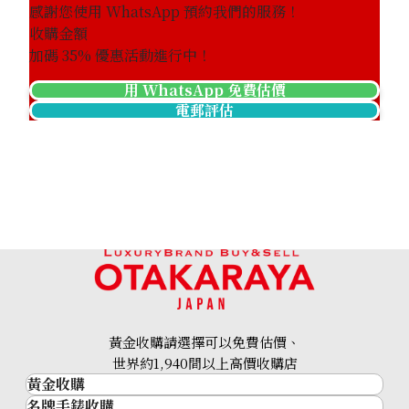
感謝您使用 WhatsApp 預約我們的服務！
收購金額
加碼
35
% 優惠活動進行中！
用 WhatsApp 免費估價
電郵評估
24k gold (K24) gold wire
30.5g
黃金收購請選擇可以免費估價、
參考回收價
世界約1,940間以上高價收購店
HKD 42,053.1
黃金收購
名牌手錶收購
黃金･金條