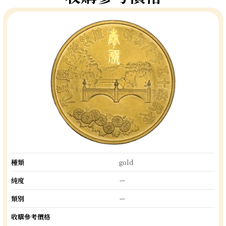
種類
gold
純度
ー
類別
ー
收購參考價格