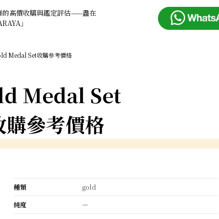
條的高價收購與鑑定評估——盡在
ARAYA」
old Medal Set收購參考價格
ld Medal Set
收購參考價格
種類
gold
純度
ー