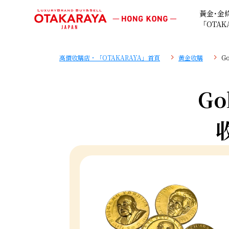
黃金･金
「OTAK
高價收購店・「OTAKARAYA」首頁
黄金收購
G
Go