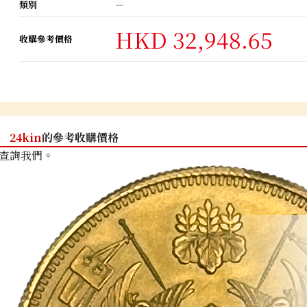
類別
ー
HKD 32,948.65
收購參考價格
24kin
的參考收購價格
查詢我們。