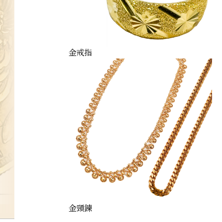
金戒指
金頸鍊