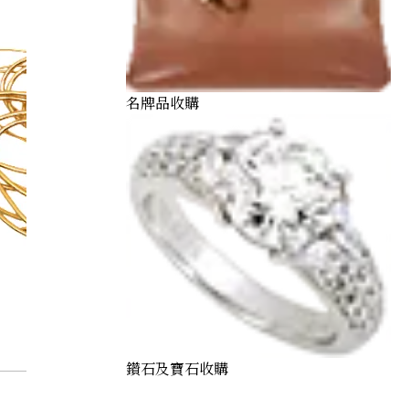
名牌品收購
鑽石及寶石收購