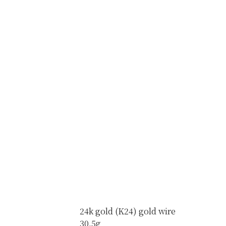
24k gold (K24) gold wire
30.5g