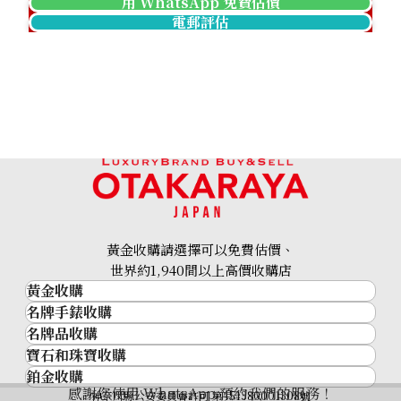
用 WhatsApp 免費估價
電郵評估
24k gold (K24) gold wire
30.5g
黃金收購請選擇可以免費估價、
參考回收價
世界約1,940間以上高價收購店
HKD 42,053.1
黃金收購
名牌手錶收購
黃金･金條
名牌品收購
名牌手錶收購
金條
寶石和珠寶收購
名牌品收購
勞力士 (Rolex)
金幣及銀幣
鉑金收購
寶石和珠寶
HERMES
Patek Philippe
過去十年黃金價格
感謝您使用 WhatsApp 預約我們的服務！
鉑金
神奈川縣公安委員會許可 第451380001308號
鑽石