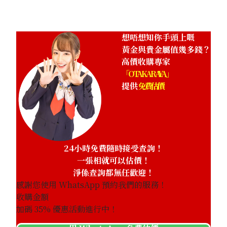
參考回收價
HKD 482,024.98
想唔想知你手頭上嘅
黃金與貴金屬值幾多錢？
高價收購專家
「OTAKARAYA」
提供
免費估價
24小時免費隨時接受查詢！
一張相就可以估價！
淨係查詢都無任歡迎！
感謝您使用 WhatsApp 預約我們的服務！
收購金額
加碼
35
% 優惠活動進行中！