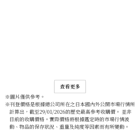
查看更多
※圖片僅供參考。
※刊登價格是根據總公司所在之日本國內外公開市場行情所
計算出，截至29/01/2026的歷史最高參考收購價。 並非
目前的收購價格。實際價格將根據鑑定時的市場行情波
動、物品的保存狀況、重量及純度等因素而有所變動。
24K gold (K24) sake set
349.6g