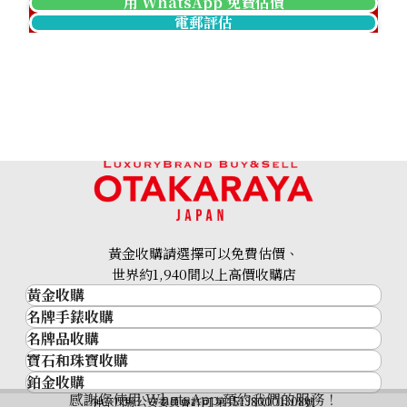
用 WhatsApp 免費估價
電郵評估
24k gold (K24) gold wire
30.5g
黃金收購請選擇可以免費估價、
參考回收價
世界約1,940間以上高價收購店
HKD 42,053.1
黃金收購
名牌手錶收購
黃金･金條
名牌品收購
名牌手錶收購
金條
寶石和珠寶收購
名牌品收購
勞力士 (Rolex)
金幣及銀幣
鉑金收購
寶石和珠寶
HERMES
Patek Philippe
過去十年黃金價格
感謝您使用 WhatsApp 預約我們的服務！
鉑金
神奈川縣公安委員會許可 第451380001308號
鑽石