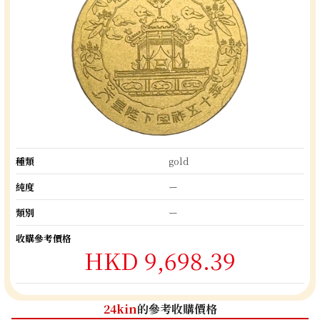
種類
gold
純度
ー
類別
ー
收購參考價格
HKD 9,698.39
24kin
的參考收購價格