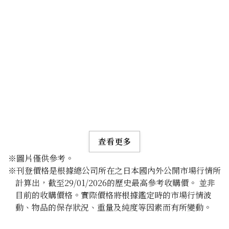
查看更多
※圖片僅供參考。
※刊登價格是根據總公司所在之日本國內外公開市場行情所
計算出，截至29/01/2026的歷史最高參考收購價。 並非
目前的收購價格。實際價格將根據鑑定時的市場行情波
動、物品的保存狀況、重量及純度等因素而有所變動。
24K gold (K24) sake set
349.6g