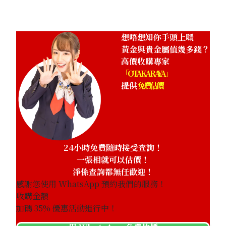
參考回收價
HKD 482,024.98
想唔想知你手頭上嘅
黃金與貴金屬值幾多錢？
高價收購專家
「OTAKARAYA」
提供
免費估價
24小時免費隨時接受查詢！
一張相就可以估價！
淨係查詢都無任歡迎！
感謝您使用 WhatsApp 預約我們的服務！
收購金額
加碼
35
% 優惠活動進行中！