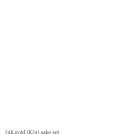
24K gold (K24) sake set