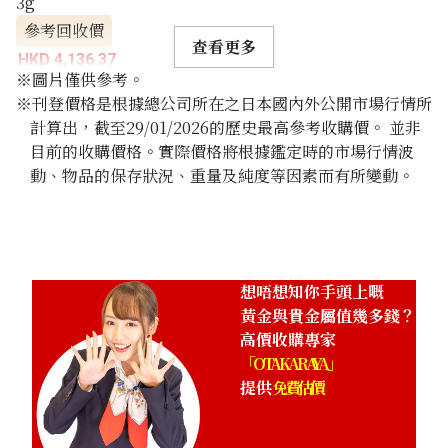
3g
參考回收價
查看更多
HKD 4,136.37
※圖片僅供參考。
※刊登價格是根據總公司所在之日本國內外公開市場行情所
計算出，截至29/01/2026的歷史最高參考收購價。 並非
目前的收購價格。實際價格將根據鑑定時的市場行情波
動、物品的保存狀況、重量及純度等因素而有所變動。
想唔想知你手頭上嘅
黃金與貴金屬值幾多錢？
高價收購專家
「OTAKARAYA」
提供
免費估價