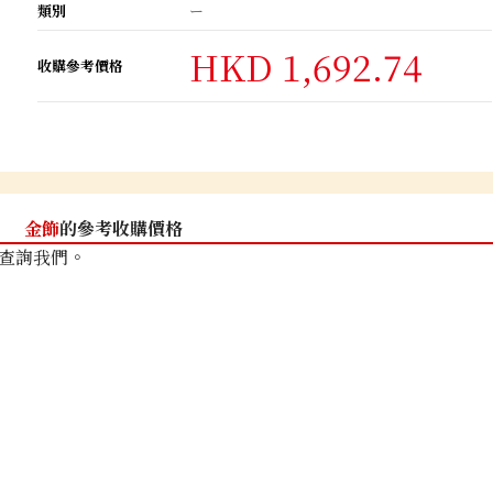
類別
ー
HKD 1,692.74
收購參考價格
金飾
的參考收購價格
查詢我們。