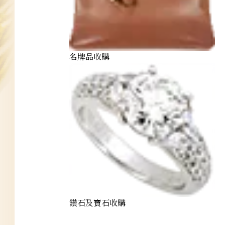
名牌品收購
鑽石及寶石收購