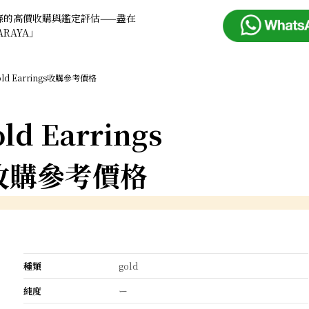
條的高價收購與鑑定評估——盡在
ARAYA」
old Earrings收購參考價格
ld Earrings
收購參考價格
種類
gold
純度
ー