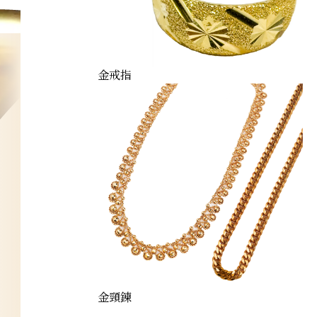
金戒指
金頸鍊