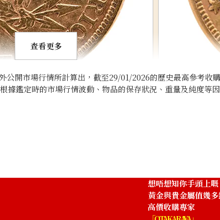
查看更多
開市場行情所計算出，截至29/01/2026的歷史最高參考收
將根據鑑定時的市場行情波動、物品的保存狀況、重量及純度等
 Coin
21K Gold (K21) 
33.4g
參考回收價
HKD 41,316.47
想唔想知你手頭上嘅
黃金與貴金屬值幾多
高價收購專家
「OTAKARAYA」