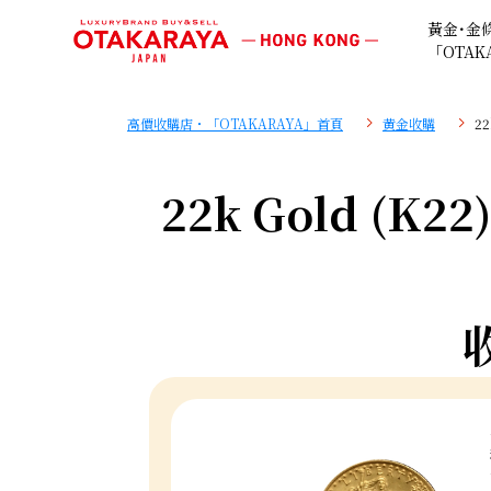
黃金･金
「OTAK
高價收購店・「OTAKARAYA」首頁
黄金收購
22
22k Gold (K22)