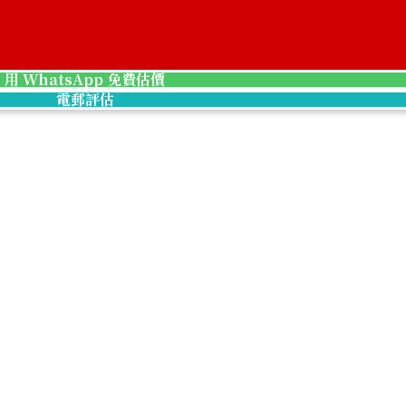
ar double eagle gold coin
22K Gold (K22) 
3.1g
用 WhatsApp 免費估價
參考回收價
電郵評估
HKD 3,929.56