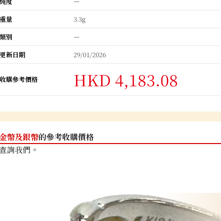
純度
ー
重量
3.3g
類別
ー
更新日期
29/01/2026
HKD 4,183.08
收購參考價格
金幣及銀幣
的參考收購價格
查詢我們。