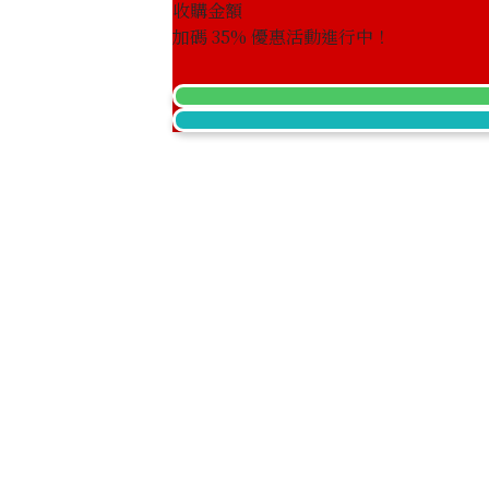
收購金額
加碼
35
% 優惠活動進行中！
21-karat gold (K21) American 20 doll
33.4g
參考回收價
HKD 41,316.47