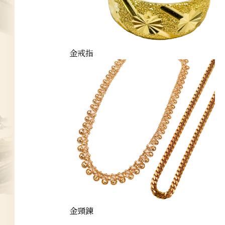
金戒指
金頸鍊