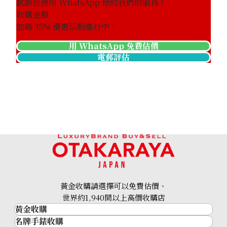
感謝您使用 WhatsApp 預約我們的服務！
收購金額
加碼
35
% 優惠活動進行中！
用 WhatsApp 免費估價
電郵評估
黃金收購請選擇可以免費估價、
世界約1,940間以上高價收購店
黃金收購
名牌手錶收購
黃金･金條