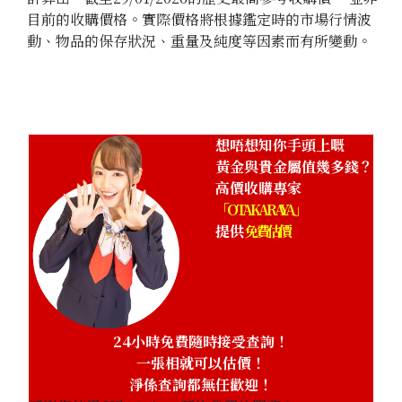
目前的收購價格。實際價格將根據鑑定時的市場行情波
動、物品的保存狀況、重量及純度等因素而有所變動。
想唔想知你手頭上嘅
黃金與貴金屬值幾多錢？
高價收購專家
「OTAKARAYA」
提供
免費估價
24小時免費隨時接受查詢！
一張相就可以估價！
淨係查詢都無任歡迎！