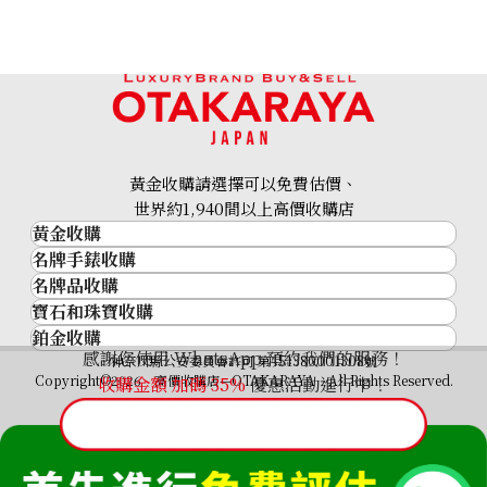
黃金收購請選擇可以免費估價、
10K Gold (K10) PG Necklace
世界約1,940間以上高價收購店
黃金收購
0.4g
名牌手錶收購
黃金･金條
參考回收價
名牌品收購
名牌手錶收購
金條
HKD 223.5
寶石和珠寶收購
名牌品收購
勞力士 (Rolex)
金幣及銀幣
鉑金收購
寶石和珠寶
HERMES
Patek Philippe
過去十年黃金價格
感謝您使用 WhatsApp 預約我們的服務！
鉑金
神奈川縣公安委員會許可 第451380001308號
鑽石
LOUIS VUITTON
Audemars Piguet
金飾
Copyright©2026 高價收購店—OTAKARAYA All Rights Reserved.
收購金額 加碼
35%
優惠活動進行中！
祖母綠
CHANEL
Vacheron Constantin
金戒指
藍寶石
卡地亞（Cartier）
A. Lange & Söhne
金頸鍊
紅寶石
CELINE
Breguet
FENDI