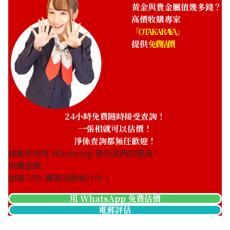
HKD 19,647.53
黃金與貴金屬值幾多錢？
高價收購專家
「OTAKARAYA」
提供
免費估價
24小時免費隨時接受查詢！
一張相就可以估價！
淨係查詢都無任歡迎！
感謝您使用 WhatsApp 預約我們的服務！
收購金額
加碼
35
% 優惠活動進行中！
用 WhatsApp 免費估價
電郵評估