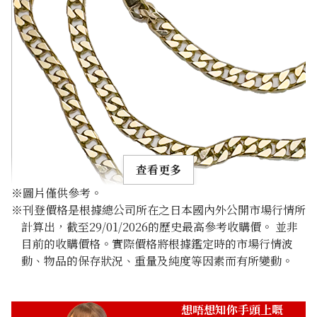
查看更多
※圖片僅供參考。
※刊登價格是根據總公司所在之日本國內外公開市場行情所
計算出，截至29/01/2026的歷史最高參考收購價。 並非
目前的收購價格。實際價格將根據鑑定時的市場行情波
動、物品的保存狀況、重量及純度等因素而有所變動。
10K Gold (K10) Curb Chain Necklace
29.8g
參考回收價
想唔想知你手頭上嘅