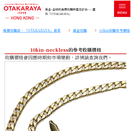
黃金･金條的高價收購與鑑定評估——盡
在「OTAKARAYA」
高價收購店・「OTAKARAYA」首頁
黃金收購
10kin收購參考價格
10kin-neckless
的參考收購價格
收購價格會因應時期和市場變動，詳情請查詢我們。