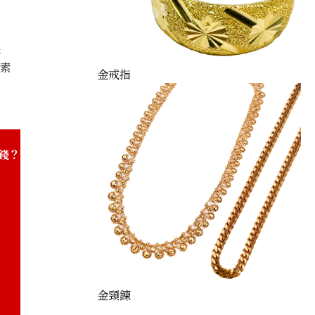
購
因素
金戒指
錢？
金頸鍊