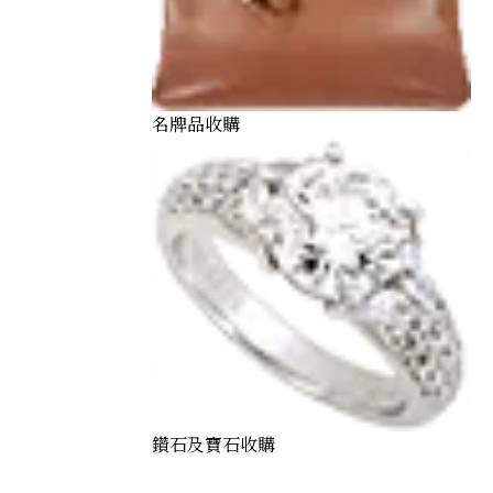
名牌品收購
鑽石及寶石收購