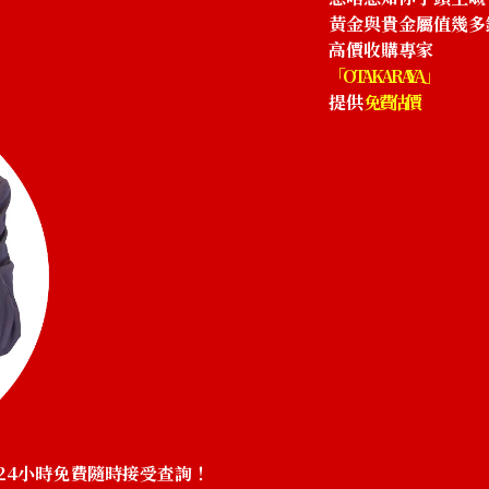
參考回收價
黃金與貴金屬值幾多
HKD 20,138.74
高價收購專家
「OTAKARAYA」
提供
免費估價
24小時免費隨時接受查詢！