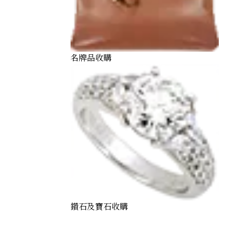
名牌品收購
鑽石及寶石收購