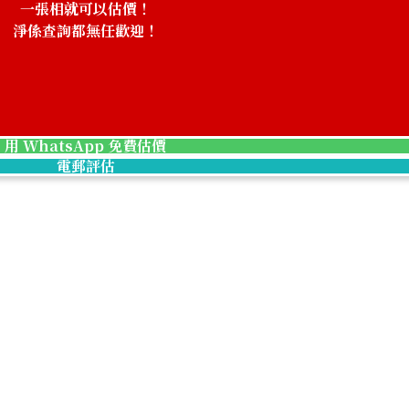
一張相就可以估價！
淨係查詢都無任歡迎！
！
用 WhatsApp 免費估價
電郵評估
20K gold (K20) 
3.2g
參考回收價
HKD 3,620.45