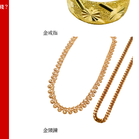
錢？
金戒指
金頸鍊