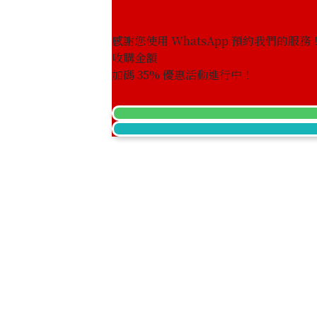
感謝您使用 WhatsApp 預約我們的服務
收購金額
加碼
35
% 優惠活動進行中！
20-karat gold (K20) Earrings
7.8g
參考回收價
HKD 8,824.84