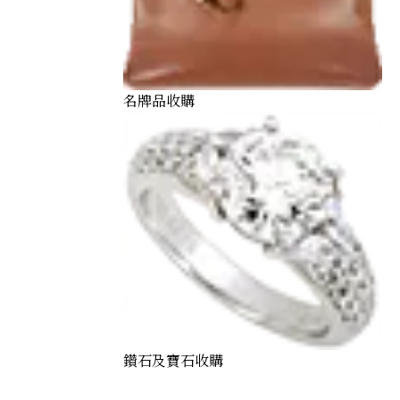
名牌品收購
鑽石及寶石收購