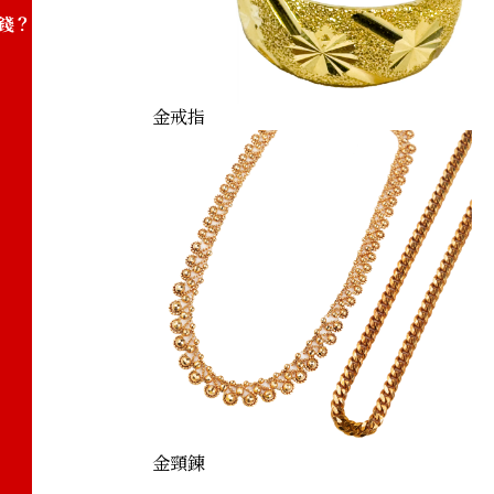
錢？
金戒指
金頸鍊