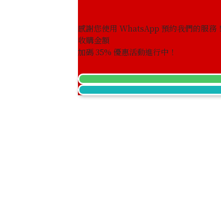
感謝您使用 WhatsApp 預約我們的服務
收購金額
加碼
35
% 優惠活動進行中！
22K gold (K22) earrings
3g
參考回收價
HKD 3,802.8