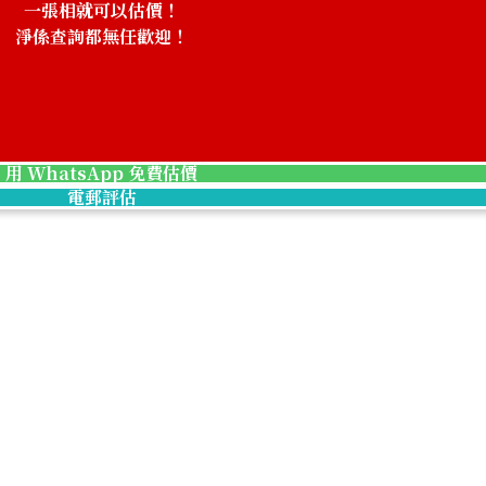
一張相就可以估價！
淨係查詢都無任歡迎！
！
用 WhatsApp 免費估價
電郵評估
22K gold (K22) 
4.6g
參考回收價
HKD 5,830.96