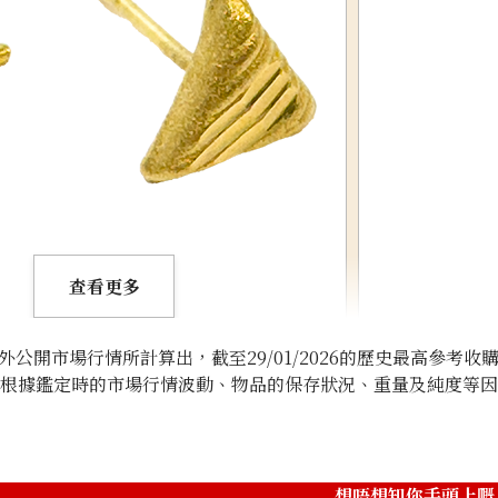
查看更多
開市場行情所計算出，截至29/01/2026的歷史最高參考收
將根據鑑定時的市場行情波動、物品的保存狀況、重量及純度等
22K gold (K22) 
4.6g
想唔想知你手頭上嘅