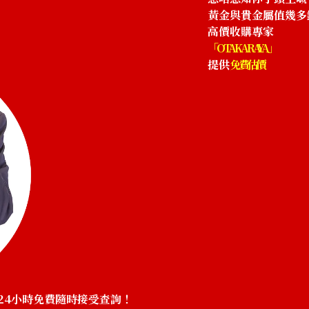
參考回收價
黃金與貴金屬值幾多
HKD 5,830.96
高價收購專家
「OTAKARAYA」
提供
免費估價
24小時免費隨時接受查詢！