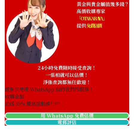
HKD 11,408.4
黃金與貴金屬值幾多錢？
高價收購專家
「OTAKARAYA」
提供
免費估價
24小時免費隨時接受查詢！
一張相就可以估價！
淨係查詢都無任歡迎！
感謝您使用 WhatsApp 預約我們的服務！
收購金額
加碼
35
% 優惠活動進行中！
用 WhatsApp 免費估價
電郵評估