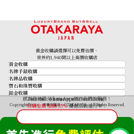
黃金收購請選擇可以免費估價、
22K gold (K22) necklace
世界約1,940間以上高價收購店
黃金收購
3.2g
名牌手錶收購
黃金･金條
參考回收價
名牌品收購
名牌手錶收購
金條
HKD 4,056.32
寶石和珠寶收購
名牌品收購
勞力士 (Rolex)
金幣及銀幣
鉑金收購
寶石和珠寶
HERMES
Patek Philippe
過去十年黃金價格
感謝您使用 WhatsApp 預約我們的服務！
鉑金
神奈川縣公安委員會許可 第451380001308號
鑽石
LOUIS VUITTON
Audemars Piguet
金飾
Copyright©2026 高價收購店—OTAKARAYA All Rights Reserved.
收購金額 加碼
35%
優惠活動進行中！
祖母綠
CHANEL
Vacheron Constantin
金戒指
藍寶石
卡地亞（Cartier）
A. Lange & Söhne
金頸鍊
紅寶石
CELINE
Breguet
FENDI