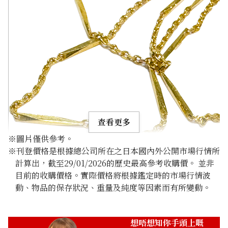
查看更多
※圖片僅供參考。
※刊登價格是根據總公司所在之日本國內外公開市場行情所
計算出，截至29/01/2026的歷史最高參考收購價。 並非
目前的收購價格。實際價格將根據鑑定時的市場行情波
動、物品的保存狀況、重量及純度等因素而有所變動。
22K gold (K22) necklace
9g
參考回收價
想唔想知你手頭上嘅