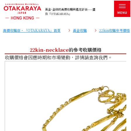
黃金･金條的高價收購與鑑定評估——盡
在「OTAKARAYA」
高價收購店・「OTAKARAYA」首頁
黃金收購
22kin收購參考價格
22kin-necklace
的參考收購價格
收購價格會因應時期和市場變動，詳情請查詢我們。