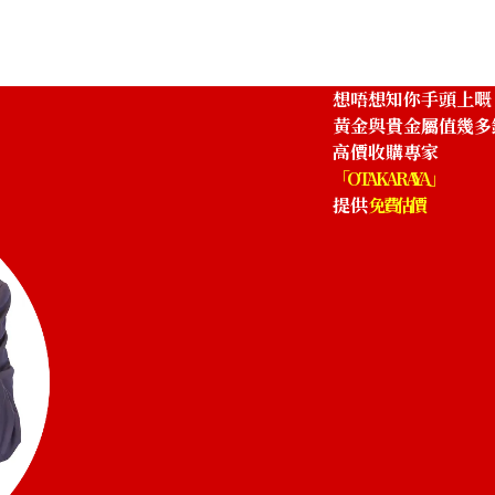
5K Gold (K5) Ri
2.1g
想唔想知你手頭上嘅
參考回收價
黃金與貴金屬值幾多
HKD 379.45
高價收購專家
「OTAKARAYA」
提供
免費估價