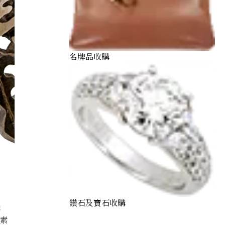
名牌品收購
鑽石及寶石收購
購
因素