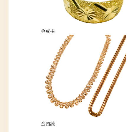
金戒指
金頸鍊