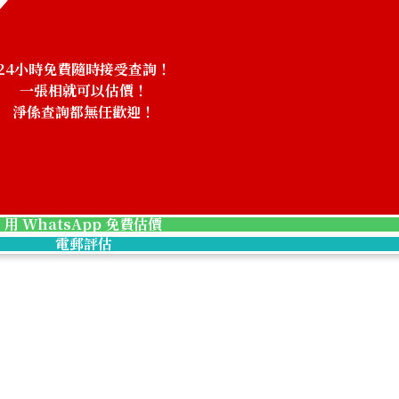
24小時免費隨時接受查詢！
一張相就可以估價！
淨係查詢都無任歡迎！
！
用 WhatsApp 免費估價
電郵評估
5K Gold (K5) Ri
1.2g
參考回收價
HKD 216.83