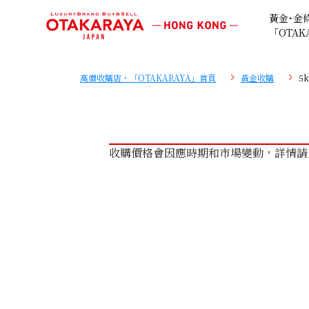
黃金･金
「OTAK
高價收購店・「OTAKARAYA」首頁
黃金收購
5
收購價格會因應時期和市場變動，詳情請