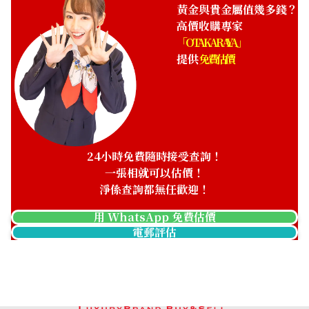
HKD 8,617.44
黃金與貴金屬值幾多錢？
高價收購專家
「OTAKARAYA」
提供
免費估價
24小時免費隨時接受查詢！
一張相就可以估價！
淨係查詢都無任歡迎！
用 WhatsApp 免費估價
電郵評估