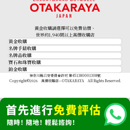
黃金收購請選擇可以免費估價、
世界約1,940間以上高價收購店
黃金收購
名牌手錶收購
黃金･金條
名牌品收購
名牌手錶收購
24K Gold (K24) Cat Gold Coin 1/10oz
金條
寶石和珠寶收購
名牌品收購
3.1g
勞力士 (Rolex)
金幣及銀幣
鉑金收購
寶石和珠寶
HERMES
Patek Philippe
參考回收價
過去十年黃金價格
鉑金
神奈川縣公安委員會許可 第451380001308號
鑽石
LOUIS VUITTON
Audemars Piguet
金飾
HKD 4,308.72
Copyright©2026 高價收購店—OTAKARAYA All Rights Reserved.
祖母綠
CHANEL
Vacheron Constantin
金戒指
藍寶石
卡地亞（Cartier）
A. Lange & Söhne
金頸鍊
紅寶石
CELINE
Breguet
FENDI
Christian Dior
GUCCI