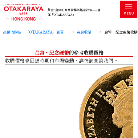
黃金･金條的高價收購與鑑定評估——盡
在「OTAKARAYA」
高價收購店・「OTAKARAYA」首頁
黃金收購
金幣・紀念硬幣收購
金幣・紀念硬幣
的參考收購價格
收購價格會因應時期和市場變動，詳情請查詢我們。