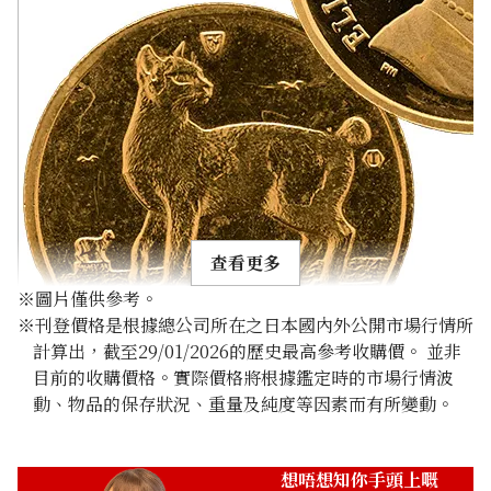
查看更多
※圖片僅供參考。
※刊登價格是根據總公司所在之日本國內外公開市場行情所
計算出，截至29/01/2026的歷史最高參考收購價。 並非
目前的收購價格。實際價格將根據鑑定時的市場行情波
動、物品的保存狀況、重量及純度等因素而有所變動。
24K Gold (K24) Cat Gold Coin 1/5oz
6.2g
參考回收價
想唔想知你手頭上嘅