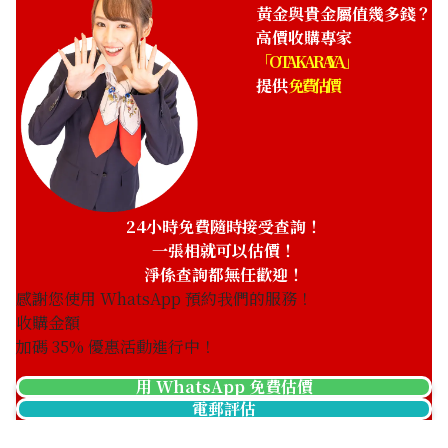
HKD 1,773.53
黃金與貴金屬值幾多錢？
高價收購專家
「OTAKARAYA」
提供
免費估價
24小時免費隨時接受查詢！
一張相就可以估價！
淨係查詢都無任歡迎！
感謝您使用 WhatsApp 預約我們的服務！
收購金額
加碼
35
% 優惠活動進行中！
用 WhatsApp 免費估價
電郵評估