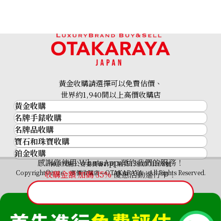
黃金收購請選擇可以免費估價、
14K gold (K14) earrings
世界約1,940間以上高價收購店
黃金收購
2.4g
名牌手錶收購
黃金･金條
參考回收價
名牌品收購
名牌手錶收購
金條
HKD 1,934.76
寶石和珠寶收購
名牌品收購
勞力士 (Rolex)
金幣及銀幣
鉑金收購
寶石和珠寶
HERMES
Patek Philippe
過去十年黃金價格
感謝您使用 WhatsApp 預約我們的服務！
鉑金
神奈川縣公安委員會許可 第451380001308號
鑽石
LOUIS VUITTON
Audemars Piguet
金飾
Copyright©2026 高價收購店—OTAKARAYA All Rights Reserved.
收購金額 加碼
35%
優惠活動進行中！
祖母綠
CHANEL
Vacheron Constantin
金戒指
藍寶石
卡地亞（Cartier）
A. Lange & Söhne
金頸鍊
紅寶石
CELINE
Breguet
FENDI