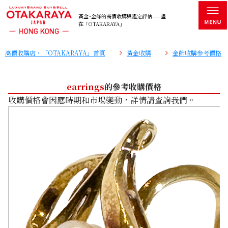
黃金･金條的高價收購與鑑定評估——盡
在「OTAKARAYA」
高價收購店・「OTAKARAYA」首頁
黃金收購
金飾收購參考價格
earrings
的參考收購價格
收購價格會因應時期和市場變動，詳情請查詢我們。