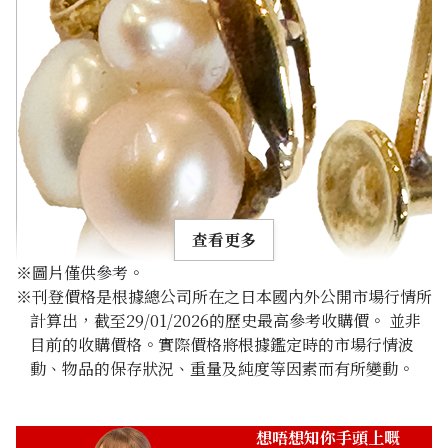
查看更多
※圖片僅供參考。
※刊登價格是根據總公司所在之日本國內外公開市場行情所
計算出，截至29/01/2026的歷史最高參考收購價。 並非
目前的收購價格。實際價格將根據鑑定時的市場行情波
動、物品的保存狀況、重量及純度等因素而有所變動。
14K gold (K14) earrings
2.2g
參考回收價
想唔想知你手頭上嘅