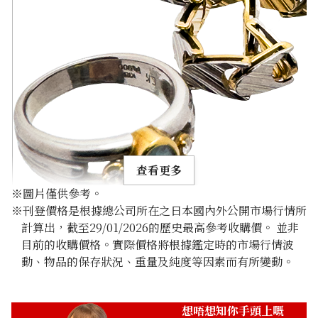
查看更多
※圖片僅供參考。
※刊登價格是根據總公司所在之日本國內外公開市場行情所
計算出，截至29/01/2026的歷史最高參考收購價。 並非
目前的收購價格。實際價格將根據鑑定時的市場行情波
動、物品的保存狀況、重量及純度等因素而有所變動。
Gold platinum (K18/Pt900) combination ring & bracelet
20.6g
參考回收價
想唔想知你手頭上嘅