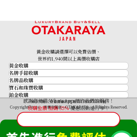
黃金收購請選擇可以免費估價、
Gold platinum (K18/Pt900) combination ring & necklace
世界約1,940間以上高價收購店
黃金收購
43.8g
名牌手錶收購
黃金･金條
參考回收價
名牌品收購
名牌手錶收購
金條
HKD 37,753.41
寶石和珠寶收購
名牌品收購
勞力士 (Rolex)
金幣及銀幣
鉑金收購
寶石和珠寶
HERMES
Patek Philippe
過去十年黃金價格
感謝您使用 WhatsApp 預約我們的服務！
鉑金
神奈川縣公安委員會許可 第451380001308號
鑽石
LOUIS VUITTON
Audemars Piguet
金飾
Copyright©2026 高價收購店—OTAKARAYA All Rights Reserved.
收購金額 加碼
35%
優惠活動進行中！
祖母綠
CHANEL
Vacheron Constantin
金戒指
藍寶石
卡地亞（Cartier）
A. Lange & Söhne
金頸鍊
紅寶石
CELINE
Breguet
FENDI