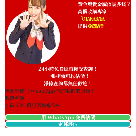
HKD 17,756.17
黃金與貴金屬值幾多錢？
高價收購專家
「OTAKARAYA」
提供
免費估價
24小時免費隨時接受查詢！
一張相就可以估價！
淨係查詢都無任歡迎！
感謝您使用 WhatsApp 預約我們的服務！
收購金額
加碼
35
% 優惠活動進行中！
用 WhatsApp 免費估價
電郵評估