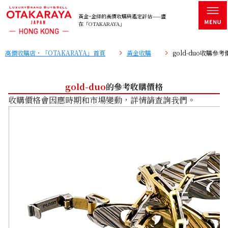
黃金･金條的高價收購與鑑定評估——盡
在「OTAKARAYA」
高價收購店・「OTAKARAYA」首頁
黃金收購
gold-duo收購參考
gold-duo
的參考收購價格
收購價格會因應時期和市場變動，詳情請查詢我們。