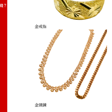
錢？
金戒指
金頸鍊