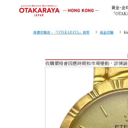
黃金･金
「OTAK
高價收購店・「OTAKARAYA」首頁
黃金收購
k
收購價格會因應時期和市場變動，詳情請