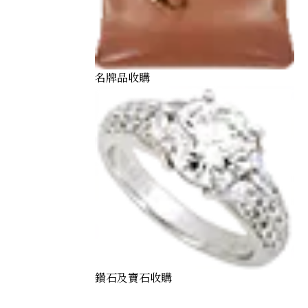
名牌品收購
鑽石及寶石收購