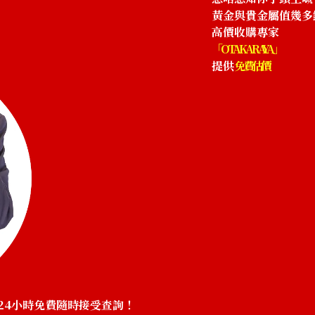
HKD 6,919.81
黃金與貴金屬值幾多
高價收購專家
「OTAKARAYA」
提供
免費估價
24小時免費隨時接受查詢！