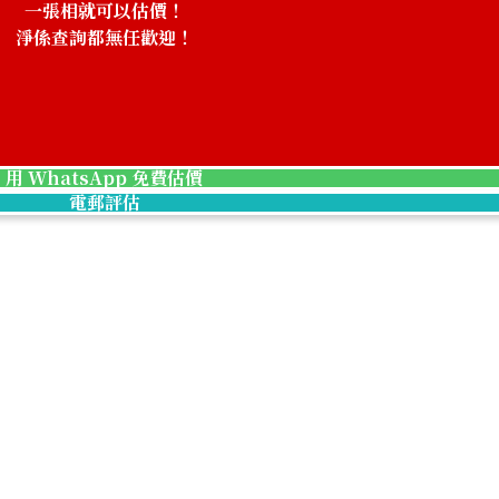
一張相就可以估價！
淨係查詢都無任歡迎！
！
用 WhatsApp 免費估價
電郵評估
Waltham Gold 
參考回收價
HKD 34,036.48