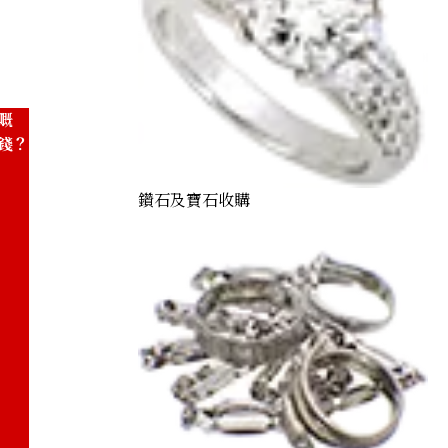
嘅
錢？
鑽石及寶石收購