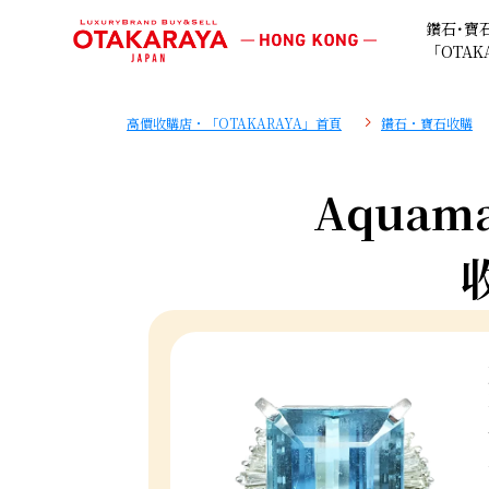
鑽石･寶
「OTAK
高價收購店・「OTAKARAYA」首頁
鑽石・寶石收購
Aquamar