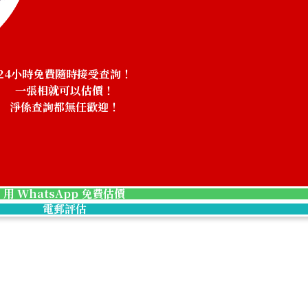
Aquamarine nec
24小時免費隨時接受查詢！
一張相就可以估價！
淨係查詢都無任歡迎！
！
參考回收價
HKD 60,839.00
用 WhatsApp 免費估價
電郵評估