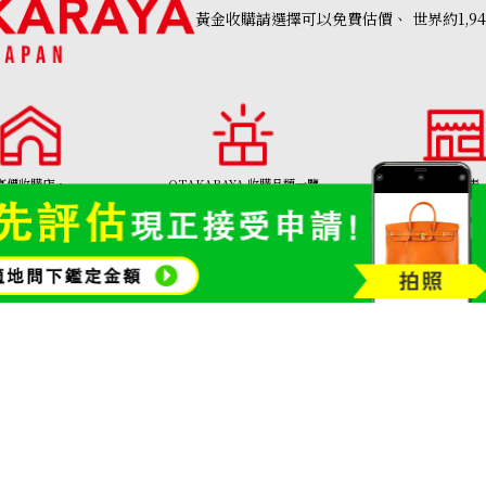
黃金收購請選擇可以免費估價、
世界約1,9
高價收購店・
OTAKARAYA 收購品類一覽
分店列表
AKARAYA」首頁
名牌品收購
寶石和珠寶
金幣及銀幣
Aquamarine ring
金頸鍊
參考回收價
HKD 11,749.59
01308號
Copyright©2026 高價