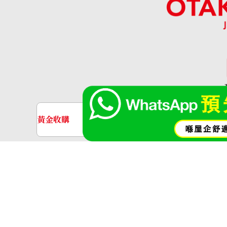
「OT
黃金收購
名牌手錶收購
黃金･金條
金條
aquamarine ring
金飾
金戒指
參考回收價
HKD 12,894.68
神奈川縣公安委員會許可 第4513800