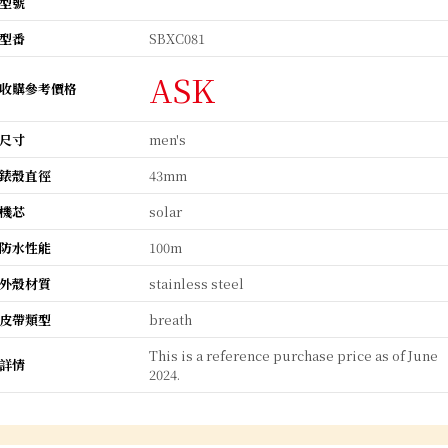
型號
型番
SBXC081
ASK
收購參考價格
尺寸
men's
錶殼直徑
43mm
機芯
solar
防水性能
100m
外殼材質
stainless steel
皮帶類型
breath
This is a reference purchase price as of June
詳情
2024.