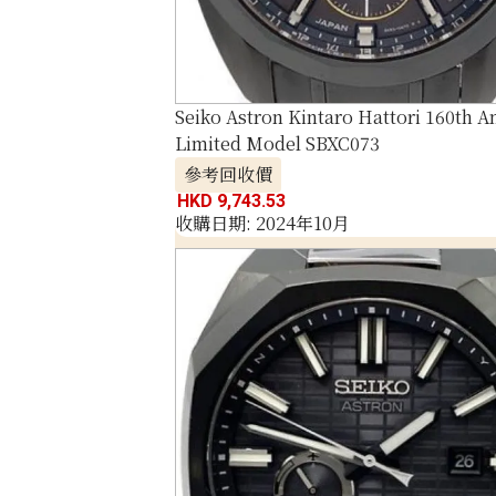
Seiko Astron Kintaro Hattori 160th A
Limited Model SBXC073
參考回收價
HKD 9,743.53
收購日期: 2024年10月