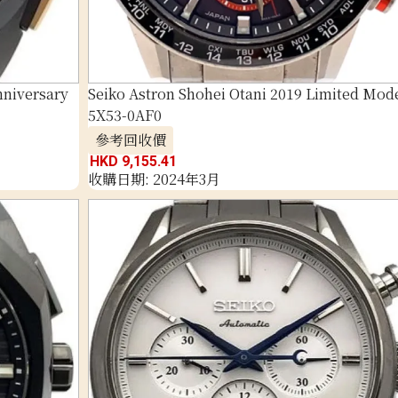
nniversary
Seiko Astron Shohei Otani 2019 Limited Mod
5X53-0AF0
參考回收價
HKD 9,155.41
收購日期: 2024年3月