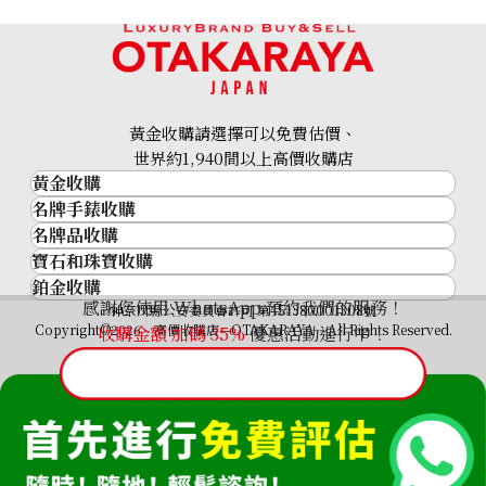
參考回收價
參考回收價
HKD 20,866.85
HKD 118,528.55
收購日期: 2025年12月
收購日期: 2025年10月
黃金收購請選擇可以免費估價、
世界約1,940間以上高價收購店
黃金收購
名牌手錶收購
黃金･金條
名牌品收購
名牌手錶收購
金條
寶石和珠寶收購
名牌品收購
勞力士 (Rolex)
金幣及銀幣
鉑金收購
寶石和珠寶
HERMES
Patek Philippe
過去十年黃金價格
感謝您使用 WhatsApp 預約我們的服務！
Bulgari Bvlgari Bvlgari
Bvlgari Bvlgari Bvlgari
鉑金
神奈川縣公安委員會許可 第451380001308號
鑽石
LOUIS VUITTON
Audemars Piguet
金飾
Copyright©2026 高價收購店—OTAKARAYA All Rights Reserved.
收購金額 加碼
35%
優惠活動進行中！
BBLP33G
BB30GSCD
祖母綠
CHANEL
Vacheron Constantin
金戒指
參考回收價
參考回收價
藍寶石
卡地亞（Cartier）
A. Lange & Söhne
金頸鍊
紅寶石
HKD 35,355.79
HKD 21,316.92
CELINE
Breguet
收購日期: 2025年11月
收購日期: 2025年5月
FENDI
Christian Dior