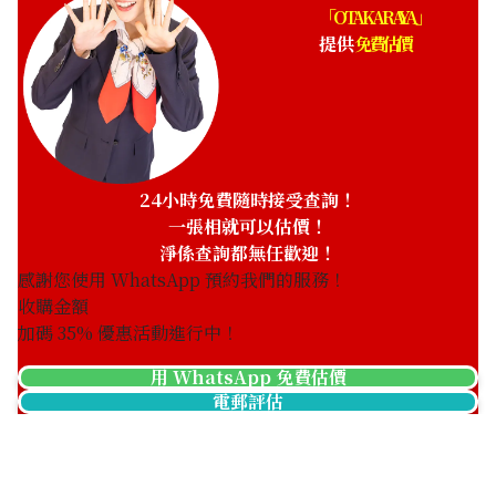
「OTAKARAYA」
提供
免費估價
Bvlgari Bvlgari Bvlgari
Bvlgari Bvlgari Bvlgari
BB26DGL
BB33GGD
參考回收價
參考回收價
HKD 12,870.62
HKD 76,178.66
收購日期: 2025年3月
收購日期: 2025年2月
24小時免費隨時接受查詢！
一張相就可以估價！
淨係查詢都無任歡迎！
感謝您使用 WhatsApp 預約我們的服務！
收購金額
加碼
35
% 優惠活動進行中！
用 WhatsApp 免費估價
電郵評估
Bulgari Bvlgari Bvlgari
Bulgari Bvlgari Bvlgari
BB30GL
BBW33GG