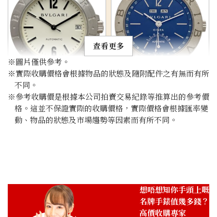
查看更多
※圖片僅供參考。
※實際收購價格會根據物品的狀態及隨附配件之有無而有所
Bulgari Diagono LCW35G
Bulgari Bvlgari Bvlgari
不同。
BBW38GLAC
※參考收購價是根據本公司拍賣交易紀錄等推算出的參考價
參考回收價
參考回收價
格。這並不保證實際的收購價格，實際價格會根據匯率變
動、物品的狀態及市場趨勢等因素而有所不同。
HKD 150,753.50
HKD 49,275.95
收購日期: 2025年10月
收購日期: 2025年12月
想唔想知你手頭上嘅
名牌手錶值幾多錢？
高價收購專家