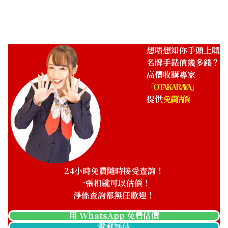
想唔想知你手頭上嘅
名牌手錶值幾多錢？
高價收購專家
「OTAKARAYA」
提供
免費估價
24小時免費隨時接受查詢！
一張相就可以估價！
淨係查詢都無任歡迎！
用 WhatsApp 免費估價
電郵評估