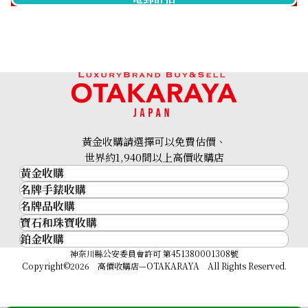
黃金收購請選擇可以免費估價、
世界約1,940間以上高價收購店
黃金收購
名牌手錶收購
黃金･金條
名牌品收購
名牌手錶收購
金條
寶石和珠寶收購
名牌品收購
勞力士 (Rolex)
金幣及銀幣
鉑金收購
寶石和珠寶
HERMES
Patek Philippe
過去十年黃金價格
鉑金
神奈川縣公安委員會許可 第451380001308號
鑽石
LOUIS VUITTON
Audemars Piguet
金飾
Copyright©2026 高價收購店—OTAKARAYA All Rights Reserved.
祖母綠
CHANEL
Vacheron Constantin
金戒指
藍寶石
卡地亞（Cartier）
A. Lange & Söhne
金頸鍊