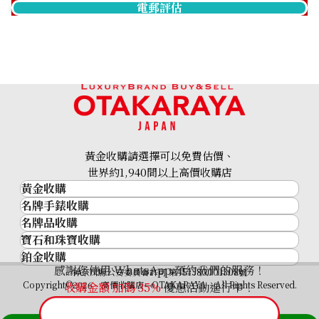
電郵評估
Bulgari Bvlgari Bvlgari
Bulgari Bvlgari Bvlgari
BB30GL
BBW33GG
參考回收價
參考回收價
HKD 20,866.85
HKD 118,528.55
收購日期: 2025年12月
收購日期: 2025年10月
黃金收購請選擇可以免費估價、
世界約1,940間以上高價收購店
黃金收購
名牌手錶收購
黃金･金條
名牌品收購
名牌手錶收購
金條
寶石和珠寶收購
名牌品收購
勞力士 (Rolex)
金幣及銀幣
鉑金收購
寶石和珠寶
HERMES
Patek Philippe
過去十年黃金價格
感謝您使用 WhatsApp 預約我們的服務！
Bulgari Bvlgari Bvlgari
Bvlgari Bvlgari Bvlgari
鉑金
神奈川縣公安委員會許可 第451380001308號
鑽石
LOUIS VUITTON
Audemars Piguet
金飾
Copyright©2026 高價收購店—OTAKARAYA All Rights Reserved.
收購金額 加碼
35%
優惠活動進行中！
BBLP33G
BB30GSCD
祖母綠
CHANEL
Vacheron Constantin
金戒指
參考回收價
參考回收價
藍寶石
卡地亞（Cartier）
A. Lange & Söhne
金頸鍊