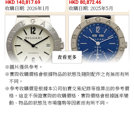
HKD 140,817.69
HKD 80,872.46
收購日期: 2026年1月
收購日期: 2025年5月
查看更多
※圖片僅供參考。
※實際收購價格會根據物品的狀態及隨附配件之有無而有所
Bulgari Diagono LCW35G
Bulgari Bvlgari Bvlgari
不同。
BBW38GLAC
※參考收購價是根據本公司拍賣交易紀錄等推算出的參考價
參考回收價
參考回收價
格。這並不保證實際的收購價格，實際價格會根據匯率變
動、物品的狀態及市場趨勢等因素而有所不同。
HKD 150,753.50
HKD 49,275.95
收購日期: 2025年10月
收購日期: 2025年12月