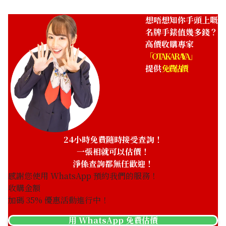
想唔想知你手頭上嘅
名牌手錶值幾多錢？
高價收購專家
「OTAKARAYA」
提供
免費估價
Bvlgari Bvlgari Bvlgari
Bvlgari Bvlgari Bvlgari
BB26DGL
BB33GGD
參考回收價
參考回收價
HKD 12,870.62
HKD 76,178.66
收購日期: 2025年3月
收購日期: 2025年2月
24小時免費隨時接受查詢！
一張相就可以估價！
淨係查詢都無任歡迎！
感謝您使用 WhatsApp 預約我們的服務！
收購金額
加碼
35
% 優惠活動進行中！
用 WhatsApp 免費估價