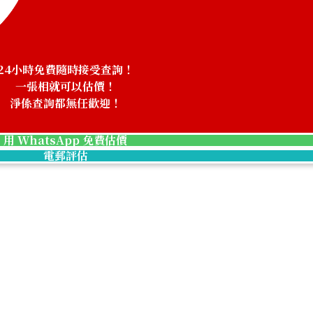
24小時免費隨時接受查詢！
一張相就可以估價！
淨係查詢都無任歡迎！
用 WhatsApp 免費估價
電郵評估
Chopard Mille Miglia 8565
參考回收價
HKD 20,615.93
收購日期: 2024年9月