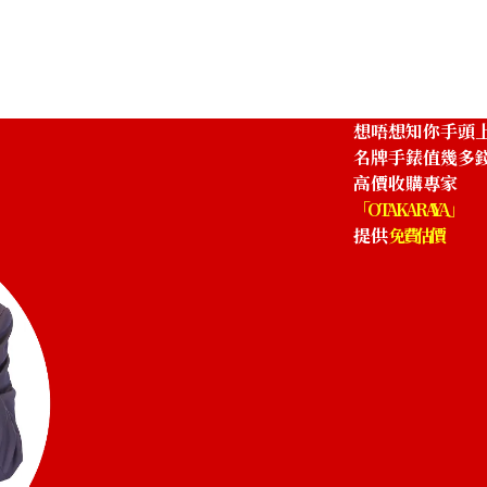
想唔想知你手頭
名牌手錶值幾多
高價收購專家
「OTAKARAYA」
提供
免費估價
Chopard L.U.C XP Lacquer
參考回收價
HKD 82,487.77
收購日期: 2025年2月