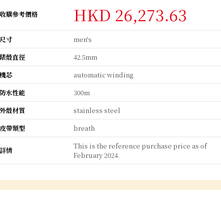
HKD 26,273.63
收購參考價格
尺寸
men's
錶殼直徑
42.5mm
機芯
automatic winding
防水性能
300m
外殼材質
stainless steel
皮帶類型
breath
This is the reference purchase price as of
詳情
February 2024.