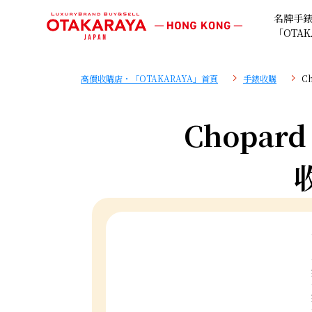
名牌手
「OTAK
高價收購店・「OTAKARAYA」首頁
手錶收購
C
Chopard 