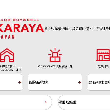
黃金收購請選擇可以免費估價、
世界約1,9
高價收購店・
OTAKARAYA 收購品類一覽
分店列表
AKARAYA」首頁
Chopard Mille Miglia 2019 Race Edition
名牌品收購
寶石和珠寶
參考回收價
HKD 22,383.75
收購日期: 2023年5月
金幣及銀幣