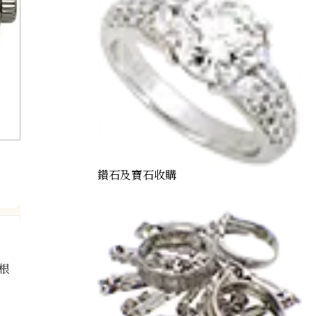
鑽石及寶石收購
根