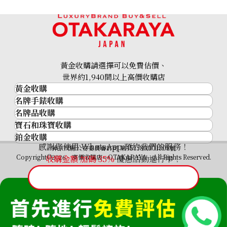
黃金收購請選擇可以免費估價、
世界約1,940間以上高價收購店
黃金收購
名牌手錶收購
黃金･金條
名牌品收購
名牌手錶收購
金條
寶石和珠寶收購
名牌品收購
勞力士 (Rolex)
金幣及銀幣
鉑金收購
寶石和珠寶
HERMES
Patek Philippe
過去十年黃金價格
感謝您使用 WhatsApp 預約我們的服務！
鉑金
神奈川縣公安委員會許可 第451380001308號
鑽石
LOUIS VUITTON
Audemars Piguet
金飾
Copyright©2026 高價收購店—OTAKARAYA All Rights Reserved.
收購金額 加碼
35%
優惠活動進行中！
祖母綠
CHANEL
Vacheron Constantin
金戒指
藍寶石
卡地亞（Cartier）
A. Lange & Söhne
金頸鍊
紅寶石
CELINE
Breguet
FENDI
Christian Dior