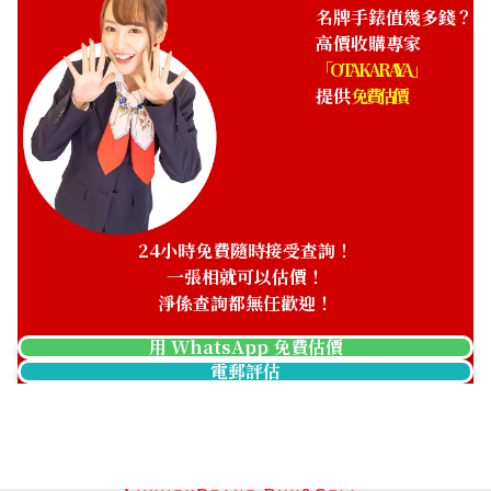
名牌手錶值幾多錢？
高價收購專家
「OTAKARAYA」
提供
免費估價
Franck Muller Master
Franck Muller Master
Square 6002LQZ
Square 6000 K SC DT R
參考回收價
參考回收價
ASK
ASK
24小時免費隨時接受查詢！
收購日期: 2024年3月
收購日期: 2023年6月
一張相就可以估價！
淨係查詢都無任歡迎！
用 WhatsApp 免費估價
電郵評估