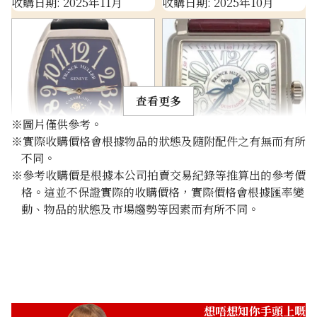
收購日期: 2025年11月
收購日期: 2025年10月
查看更多
※圖片僅供參考。
※實際收購價格會根據物品的狀態及隨附配件之有無而有所
不同。
Franck Muller Casablanca
Franck Muller Master
※參考收購價是根據本公司拍賣交易紀錄等推算出的參考價
7880CL
Square 162
格。這並不保證實際的收購價格，實際價格會根據匯率變
參考回收價
參考回收價
動、物品的狀態及市場趨勢等因素而有所不同。
ASK
ASK
收購日期: 2025年1月
收購日期: 2022年11月
想唔想知你手頭上嘅