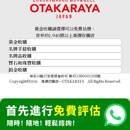
Franck Muller Master
Franck Muller Master
Square 6002SQZ
Square 6000 K SC DT BL
參考回收價
參考回收價
黃金收購請選擇可以免費估價、
ASK
ASK
收購日期: 2025年2月
收購日期: 2024年10月
世界約1,940間以上高價收購店
黃金收購
名牌手錶收購
黃金･金條
名牌品收購
名牌手錶收購
金條
寶石和珠寶收購
名牌品收購
勞力士 (Rolex)
金幣及銀幣
鉑金收購
寶石和珠寶
HERMES
Patek Philippe
過去十年黃金價格
鉑金
神奈川縣公安委員會許可 第451380001308號
鑽石
LOUIS VUITTON
Audemars Piguet
金飾
Copyright©2026 高價收購店—OTAKARAYA All Rights Reserved.
祖母綠
CHANEL
Vacheron Constantin
金戒指
藍寶石
卡地亞（Cartier）
A. Lange & Söhne
金頸鍊
紅寶石
CELINE
Breguet
Franck Muller Master
Franck Muller Master
FENDI
Square 6002HQZV
Square 6002MQZR
Christian Dior
參考回收價
參考回收價
GUCCI
ASK
ASK