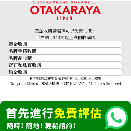
黃金收購請選擇可以免費估價、
世界約1,940間以上高價收購店
黃金收購
名牌手錶收購
黃金･金條
名牌品收購
名牌手錶收購
金條
寶石和珠寶收購
名牌品收購
勞力士 (Rolex)
金幣及銀幣
鉑金收購
寶石和珠寶
HERMES
Patek Philippe
過去十年黃金價格
鉑金
神奈川縣公安委員會許可 第451380001308號
鑽石
LOUIS VUITTON
Audemars Piguet
金飾
Copyright©2026 高價收購店—OTAKARAYA All Rights Reserved.
祖母綠
CHANEL
Vacheron Constantin
金戒指
藍寶石
卡地亞（Cartier）
A. Lange & Söhne
金頸鍊
紅寶石
CELINE
Breguet
FENDI
Christian Dior
GUCCI