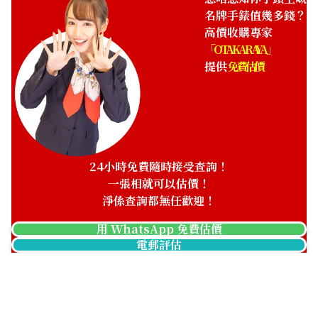
名牌手錶值幾多錢？
高價收購專家
「OTAKARAYA」
提供
免費估價
24小時免費隨時接受查詢！
一張相就可以估價！
淨係查詢都無任歡迎！
用 WhatsApp 免費估價
電郵評估