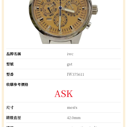
品牌名稱
iwc
型號
gst
型番
IW375611
收購參考價格
ASK
尺寸
men's
錶殼直徑
42.0mm