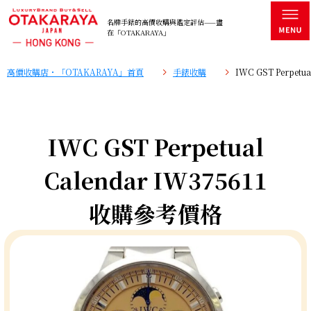
名牌手錶的高價收購與鑑定評估——盡
在「OTAKARAYA」
高價收購店・「OTAKARAYA」首頁
手錶收購
IWC GST Perpet
IWC GST Perpetual
Calendar IW375611
收購參考價格