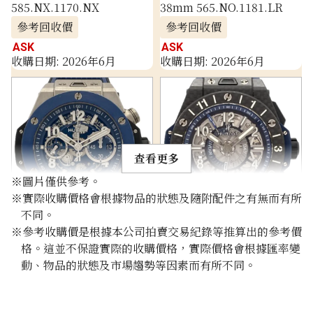
585.NX.1170.NX
38mm 565.NO.1181.LR
參考回收價
參考回收價
ASK
ASK
收購日期: 2026年6月
收購日期: 2026年6月
查看更多
※圖片僅供參考。
※實際收購價格會根據物品的狀態及隨附配件之有無而有所
不同。
Hublot Big Bang Unico
Hublot Big Bang Unico
※參考收購價是根據本公司拍賣交易紀錄等推算出的參考價
Titanium Blue Ceramic 44
Carbon GMT 45 mm
格。這並不保證實際的收購價格，實際價格會根據匯率變
mm 421.NL.5170.RX
471.QX.7127.RX
動、物品的狀態及市場趨勢等因素而有所不同。
參考回收價
參考回收價
ASK
ASK