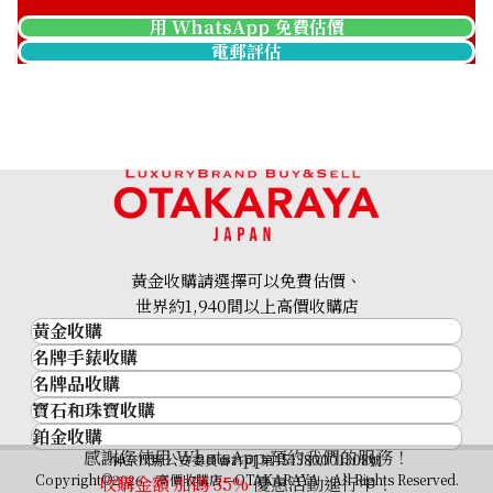
用 WhatsApp 免費估價
電郵評估
Hublot Classic Fusion
Hublot Classic Fusion
Titanium Chronograph
Ceramic King Gold
521.NX.2611.RX
511.CO.1780.RX
參考回收價
黃金收購請選擇可以免費估價、
參考回收價
世界約1,940間以上高價收購店
ASK
黃金收購
收購日期: 2024年4月
ASK
名牌手錶收購
黃金･金條
名牌品收購
名牌手錶收購
金條
寶石和珠寶收購
名牌品收購
勞力士 (Rolex)
金幣及銀幣
鉑金收購
寶石和珠寶
HERMES
Patek Philippe
過去十年黃金價格
感謝您使用 WhatsApp 預約我們的服務！
鉑金
神奈川縣公安委員會許可 第451380001308號
鑽石
LOUIS VUITTON
Audemars Piguet
金飾
Copyright©2026 高價收購店—OTAKARAYA All Rights Reserved.
收購金額 加碼
35%
優惠活動進行中！