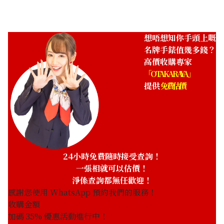
收購日期: 2026年6月
收購日期: 2026年6月
想唔想知你手頭上嘅
名牌手錶值幾多錢？
高價收購專家
「OTAKARAYA」
提供
免費估價
Hublot Big Bang Original
Hublot Classic Fusion
Steel Blue 44 mm
Titanium Chronograph
301.SX.710.RX
Diamond
541.NX.1171.LR.1104
24小時免費隨時接受查詢！
一張相就可以估價！
參考回收價
參考回收價
淨係查詢都無任歡迎！
ASK
ASK
感謝您使用 WhatsApp 預約我們的服務！
收購日期: 2026年5月
收購日期: 2026年2月
收購金額
加碼
35
% 優惠活動進行中！