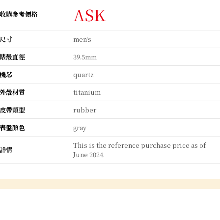
ASK
收購參考價格
尺寸
men's
錶殼直徑
39.5mm
機芯
quartz
外殼材質
titanium
皮帶類型
rubber
表盤顏色
gray
This is the reference purchase price as of
詳情
June 2024.