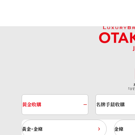
「OT
IWC Ingenieur IW328901
黃金收購
名牌手錶收購
參考回收價
HKD 72,128.15
收購日期: 2026年6月
黃金･金條
金條