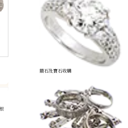
鑽石及寶石收購
根