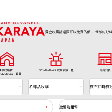
黃金收購請選擇可以免費估價、
世界約1,9
高價收購店・
OTAKARAYA 收購品類一覽
分店列表
AKARAYA」首頁
IWC Portofino Hand-Wound Eight Days
IW510107
名牌品收購
寶石和珠寶
參考回收價
HKD 60,915.79
收購日期: 2026年5月
金幣及銀幣