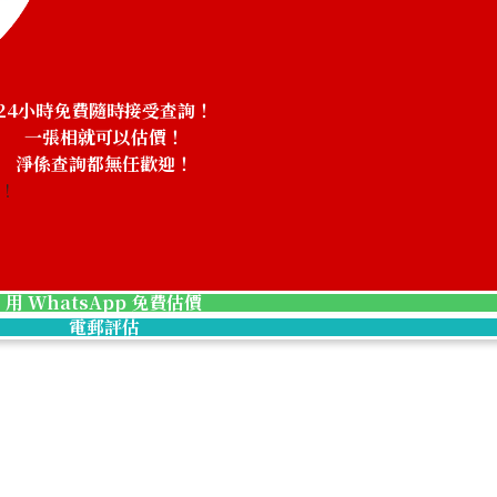
24小時免費隨時接受查詢！
一張相就可以估價！
淨係查詢都無任歡迎！
務！
用 WhatsApp 免費估價
 IW344207
IWC Aquatimer Automatic IW328802
電郵評估
參考回收價
HKD 27,880.11
收購日期: 2026年5月