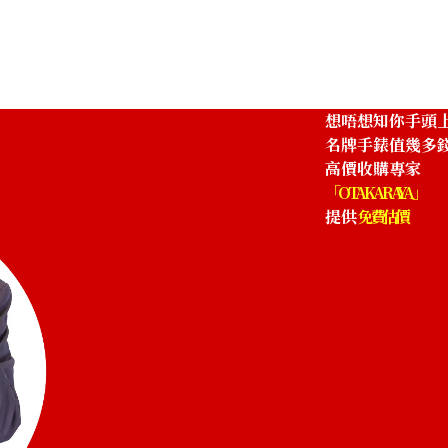
想唔想知你手頭
名牌手錶值幾多
高價收購專家
「OTAKARAYA」
提供
免費估價
1405
IWC Portofino IW458105
參考回收價
HKD 45,676.24
收購日期: 2026年6月