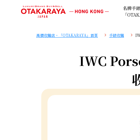
名牌手
「OTAK
高價收購店・「OTAKARAYA」首頁
手錶收購
I
IWC Pors