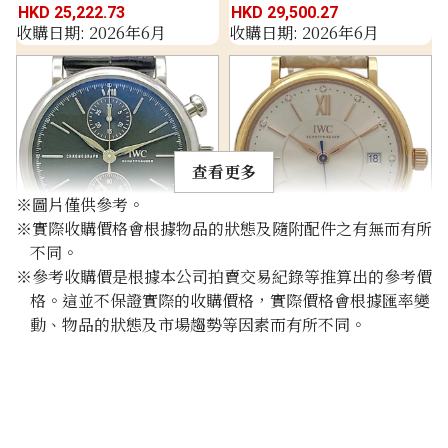
HKD 25,222.73
HKD 29,500.27
收購日期: 2026年6月
收購日期: 2026年6月
查看更多
※圖片僅供參考。
※實際收購價格會根據物品的狀態及隨附配件之有無而有所
不同。
IWC Portofino
IWC Portofino IW458105
※參考收購價是根據本公司拍賣交易紀錄等推算出的參考價
Chronograph 39
格。這並不保證實際的收購價格，實際價格會根據匯率變
IW391405
動、物品的狀態及市場趨勢等因素而有所不同。
參考回收價
參考回收價
HKD 31,171.95
HKD 45,676.24
收購日期: 2026年6月
收購日期: 2026年6月