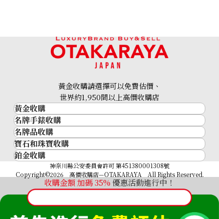
IWC Ingenieur IW328901
IWC Portofino Hand-
Wound Eight Days
IW510107
參考回收價
參考回收價
黃金收購請選擇可以免費估價、
世界約1,950間以上高價收購店
HKD 72,128.15
HKD 60,915.79
黃金收購
收購日期: 2026年6月
收購日期: 2026年5月
名牌手錶收購
黃金･金條
名牌品收購
名牌手錶收購
金條
寶石和珠寶收購
名牌品收購
勞力士 (Rolex)
金幣及銀幣
鉑金收購
寶石和珠寶
HERMES
Patek Philippe
過去十年黃金價格
鉑金
神奈川縣公安委員會許可 第451380001308號
鑽石
LOUIS VUITTON
Audemars Piguet
金飾
Copyright©2026 高價收購店—OTAKARAYA All Rights Reserved.
祖母綠
CHANEL
收購金額 加碼
35%
優惠活動進行中！
Vacheron Constantin
金戒指
藍寶石
卡地亞（Cartier）
A. Lange & Söhne
金頸鍊
紅寶石
CELINE
Breguet