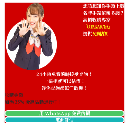
想唔想知你手頭上嘅
名牌手錶值幾多錢？
高價收購專家
「OTAKARAYA」
提供
免費估價
IWC Portugieser
IWC Aquatimer
Perpetual Calendar
Automatic IW328802
IW344207
24小時免費隨時接受查詢！
參考回收價
參考回收價
一張相就可以估價！
HKD 87,959.96
HKD 27,880.11
淨係查詢都無任歡迎！
收購日期: 2026年6月
收購日期: 2026年5月
收購金額
加碼
35
% 優惠活動進行中！
用 WhatsApp 免費估價
電郵評估