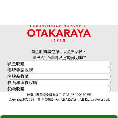
黃金收購請選擇可以免費估價、
世界約1,940間以上高價收購店
黃金收購
名牌手錶收購
黃金･金條
名牌品收購
名牌手錶收購
金條
寶石和珠寶收購
名牌品收購
勞力士 (Rolex)
金幣及銀幣
鉑金收購
寶石和珠寶
HERMES
Patek Philippe
過去十年黃金價格
鉑金
神奈川縣公安委員會許可 第451380001308號
鑽石
LOUIS VUITTON
Audemars Piguet
金飾
Copyright©2026 高價收購店—OTAKARAYA All Rights Reserved.
祖母綠
CHANEL
Vacheron Constantin
金戒指
藍寶石
卡地亞（Cartier）
A. Lange & Söhne
金頸鍊
紅寶石
CELINE
Breguet