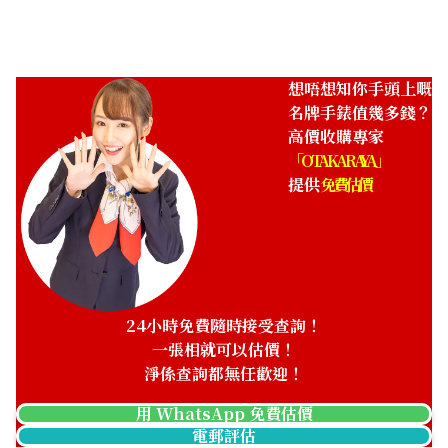
想唔想知你手頭上嘅
名牌手錶值幾多錢？
高價收購專家
「OTAKARAYA」
提供
免費估價
24小時免費隨時接受查詢！
一張相就可以估價！
淨係查詢都無任歡迎！
用 WhatsApp 免費估價
電郵評估