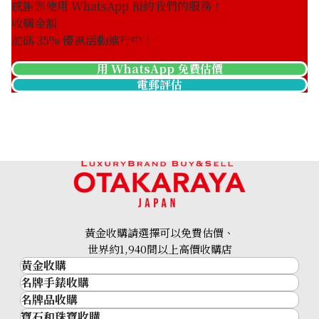
感謝您使用 WhatsApp 預約我們的服務！
收購金額
加碼
35
% 優惠活動進行中！
用 WhatsApp 免費估價
電郵評估
A. Lange & Söhne Saxonia
A. Lange & Söhne Saxonia
Moon Phase 384.026
Flach 201.033/LS2014AG
Ivory
參考回收價
參考回收價
ASK
ASK
收購日期: 2026年2月
收購日期: 2026年1月
黃金收購請選擇可以免費估價、
世界約1,940間以上高價收購店
黃金收購
名牌手錶收購
黃金･金條
名牌品收購
名牌手錶收購
金條
寶石和珠寶收購
名牌品收購
勞力士 (Rolex)