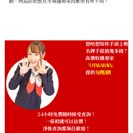
參考回收價
參考回收價
動、物品的狀態及市場趨勢等因素而有所不同。
ASK
ASK
收購日期: 2025年4月
收購日期: 2026年2月
想唔想知你手頭上嘅
名牌手錶值幾多錢？
高價收購專家
「OTAKARAYA」
提供
免費估價
Lange & Söhne Saxonia
A. Lange & Söhne Saxonia
Flach LSLS2053AX
Flach 211.033
參考回收價
參考回收價
ASK
ASK
24小時免費隨時接受查詢！
收購日期: 2024年11月
收購日期: 2026年3月
一張相就可以估價！
淨係查詢都無任歡迎！